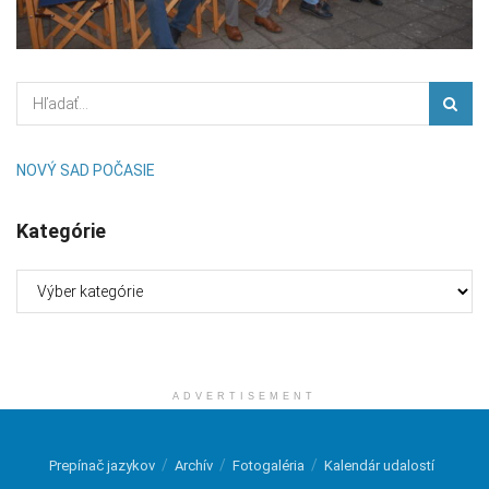
NOVÝ SAD POČASIE
Kategórie
Kategórie
ADVERTISEMENT
Prepínač jazykov
Archív
Fotogaléria
Kalendár udalostí