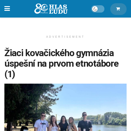
ADVERTISEMENT
Žiaci kovačického gymnázia
úspešní na prvom etnotábore
(1)