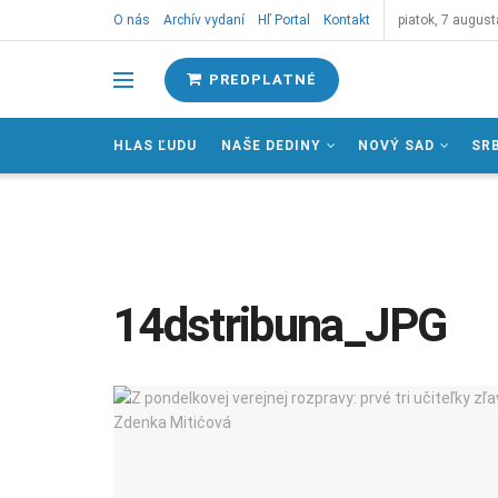
O nás
Archív vydaní
Hľ Portal
Kontakt
piatok, 7 august
PREDPLATNÉ
HLAS ĽUDU
NAŠE DEDINY
NOVÝ SAD
SR
14dstribuna_JPG