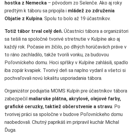
hostka z Nemecka
– pôvodom zo Selenče. Ako aj roky
predtým k táboru sa pripojila i
mládež zo združenia
Objatie z Kulpína
. Spolu to bolo až 19 účastníkov.
Totiž tábor trval celý deň.
Účastníci tábora a organizátori
sa tešili na spoločné tvorivé stretnutie v Kulpíne ako aj
každý rok. Počasie im žičilo, po dlhých horúčavách práve v
to ráno zachladilo, takže tvorili vonku, za budovou
Poľovníckeho domu. Hoci spŕšky v Kulpíne zahlásili, spadlo
iba zopár kvapiek. Tvorivý deň sa naplno vydaril a všetci si
pochvaľovali novú lokalitu usporiadania tábora.
Organizátor podujatia MOMS Kulpín pre účastníkov tábora
zabezpečil
maliarske plátna, akrylové, olejové farby,
grafické ceruzky, taktiež občerstvenie a stravu
. Po
tvorivej práci sa spoločne v budove Poľovníckeho domu
naobedovali. Chutný paprikáš im pripravil kuchár Michal
Ďuga.