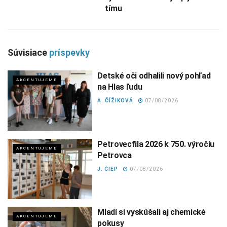
tímu
Súvisiace
príspevky
Detské oči odhalili nový pohľad
AKCENTUJEME
na Hlas ľudu
A. ČÍŽIKOVÁ
07/08/2026
Petrovecfila 2026 k 750. výročiu
AKCENTUJEME
Petrovca
J. ČIEP
07/08/2026
Mladí si vyskúšali aj chemické
AKCENTUJEME
pokusy