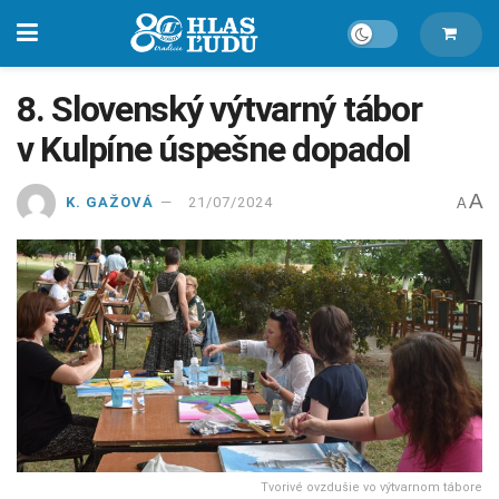
8. Slovenský výtvarný tábor
v Kulpíne úspešne dopadol
A
K. GAŽOVÁ
21/07/2024
A
Tvorivé ovzdušie vo výtvarnom tábore