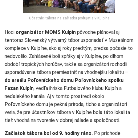
Účastníci tábora na začiatku podujatia v Kulpíne
Hoci
organizátor MOMS Kulpín
pôvodne plánoval aj
tentoraz Slovenský výtvarný tábor usporiadať v Muzeálnom
komplexe v Kulpíne, ako aj roky predtým, predsa počasie to
nedovolilo. Zahlásené boli spŕšky aj v Kulpíne, po dlhom
období tropických horúčav, takže sa organizátori rozhodli
usporadúvanie tábora premiestniť na vhodnejšiu lokalitu –
do
areálu Poľovníckeho domu Poľovníckeho spolku
Fazan Kulpín
, vedľa ihriska Futbalového klubu Kulpín a
neďalekého kanála. Aj v tomto prostredí okolo
Poľovníckeho domu je pekná príroda, ticho a organizátori
veria, že pre účastníkov tábora v Kulpíne bola táto lokalita
tiež vhodná na tvorenie v dobrej nálade a spoločnosti.
Začiatok tábora bol od 9. hodiny ráno.
Po príchode