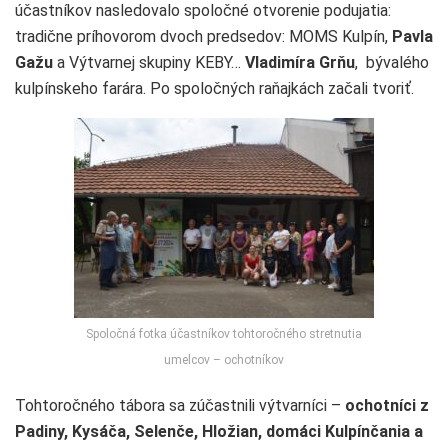
účastníkov nasledovalo spoločné otvorenie podujatia:
tradične príhovorom dvoch predsedov: MOMS Kulpín,
Pavla
Gažu
a Výtvarnej skupiny KEBY…
Vladimíra Grňu
, bývalého
kulpínskeho farára. Po spoločných raňajkách začali tvoriť.
Spoločná fotka účastníkov tohtoročného stretnutia
umelcov – ochotníkov
Tohtoročného tábora sa zúčastnili výtvarníci –
ochotníci z
Padiny, Kysáča, Selenče, Hložian, domáci Kulpínčania a