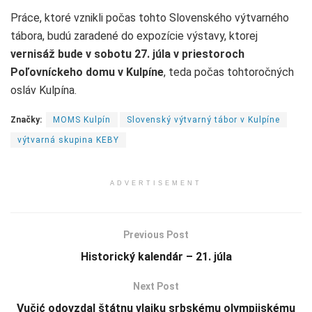
Práce, ktoré vznikli počas tohto Slovenského výtvarného
tábora, budú zaradené do expozície výstavy, ktorej
vernisáž bude v sobotu 27. júla v priestoroch
Poľovníckeho domu v Kulpíne
, teda počas tohtoročných
osláv Kulpína.
Značky:
MOMS Kulpín
Slovenský výtvarný tábor v Kulpíne
výtvarná skupina KEBY
ADVERTISEMENT
Previous Post
Historický kalendár – 21. júla
Next Post
Vučić odovzdal štátnu vlajku srbskému olympijskému