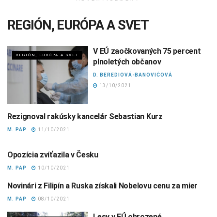
REGIÓN, EURÓPA A SVET
V EÚ zaočkovaných 75 percent
REGIÓN, EURÓPA A SVET
plnoletých občanov
D. BEREDIOVÁ-BANOVIĆOVÁ
13/10/2021
Rezignoval rakúsky kancelár Sebastian Kurz
REGIÓN, EURÓPA A SVET
M. PAP
11/10/2021
Opozícia zvíťazila v Česku
REGIÓN, EURÓPA A SVET
M. PAP
10/10/2021
Novinári z Filipín a Ruska získali Nobelovu cenu za mier
AKCENTUJEME
M. PAP
08/10/2021
Lesy v EÚ ohrozené