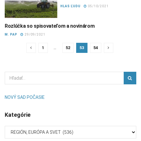
HLAS ĽUDU
05/10/2021
Rozlúčka so spisovateľom a novinárom
REGIÓN, EURÓPA A SVET
M. PAP
29/09/2021
1
…
52
53
54
NOVÝ SAD POČASIE
Kategórie
Kategórie