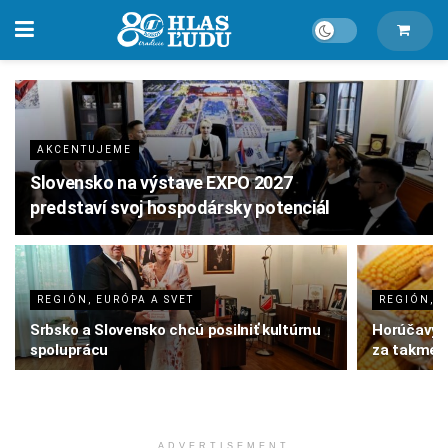
AKCENTUJEME
Slovensko na výstave EXPO 2027
predstaví svoj hospodársky potenciál
REGIÓN, EURÓPA A SVET
REGIÓN, E
Srbsko a Slovensko chcú posilniť kultúrnu
Horúčavy p
spoluprácu
za takmer 
ADVERTISEMENT