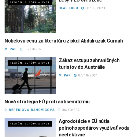
REGIÓN, EURÓPA A SVET
HLAS ĽUDU
08/10/2021
Nobelovu cenu za literatúru získal Abdulrazak Gurnah
KULTÚRA
M. PAP
11/10/2021
Zákaz vstupu zahraničných
REGIÓN, EURÓPA A SVET
turistov do Austrálie
M. PAP
07/10/2021
Nová stratégia EÚ proti antisemitizmu
REGIÓN, EURÓPA A SVET
D. BEREDIOVÁ-BANOVIĆOVÁ
06/10/2021
Agrodotácie v EÚ nútia
REGIÓN, EURÓPA A SVET
poľnohospodárov využívať vodu
neefektívne