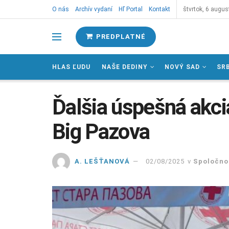
O nás
Archív vydaní
Hľ Portal
Kontakt
štvrtok, 6 augus
PREDPLATNÉ
HLAS ĽUDU
NAŠE DEDINY
NOVÝ SAD
SR
Ďalšia úspešná akcia
Big Pazova
A. LEŠŤANOVÁ
02/08/2025
v
Spoločno