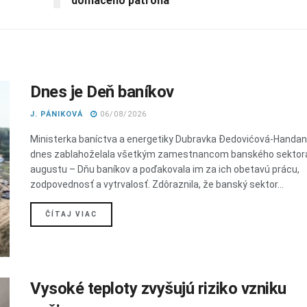
domáceho patróna
Dnes je Deň baníkov
J. PÁNIKOVÁ
06/08/2026
Ministerka baníctva a energetiky Dubravka Đedovićová-Handa
dnes zablahoželala všetkým zamestnancom banského sektora
augustu – Dňu baníkov a poďakovala im za ich obetavú prácu,
zodpovednosť a vytrvalosť. Zdôraznila, že banský sektor...
DETAILS
ČÍTAJ VIAC
Vysoké teploty zvyšujú riziko vzniku