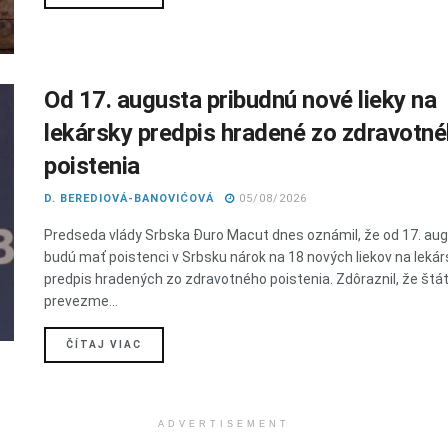
Od 17. augusta pribudnú nové lieky na
lekársky predpis hradené zo zdravotn
poistenia
D. BEREDIOVÁ-BANOVIĆOVÁ
05/08/2026
Predseda vlády Srbska Đuro Macut dnes oznámil, že od 17. au
budú mať poistenci v Srbsku nárok na 18 nových liekov na lekár
predpis hradených zo zdravotného poistenia. Zdôraznil, že štá
prevezme...
DETAILS
ČÍTAJ VIAC
ADVERTISEMENT