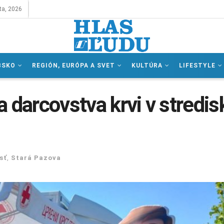
ta, 2026
BSKO
REGIÓN, EURÓPA A SVET
KULTÚRA
LIFESTYLE
 darcovstva krvi v stredis
sť
,
Stará Pazova