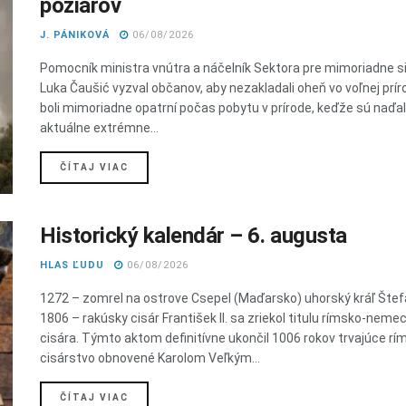
požiarov
J. PÁNIKOVÁ
06/08/2026
Pomocník ministra vnútra a náčelník Sektora pre mimoriadne s
Luka Čaušić vyzval občanov, aby nezakladali oheň vo voľnej prír
boli mimoriadne opatrní počas pobytu v prírode, keďže sú naďal
aktuálne extrémne...
DETAILS
ČÍTAJ VIAC
Historický kalendár – 6. augusta
HLAS ĽUDU
06/08/2026
1272 – zomrel na ostrove Csepel (Maďarsko) uhorský kráľ Štef
1806 – rakúsky cisár František II. sa zriekol titulu rímsko-nem
cisára. Týmto aktom definitívne ukončil 1006 rokov trvajúce rí
cisárstvo obnovené Karolom Veľkým...
DETAILS
ČÍTAJ VIAC