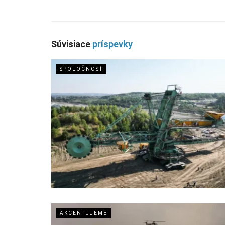
Súvisiace
príspevky
SPOLOČNOSŤ
AKCENTUJEME