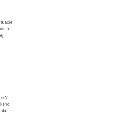
ituácie
ode a
ej
an V.
eckého
mske