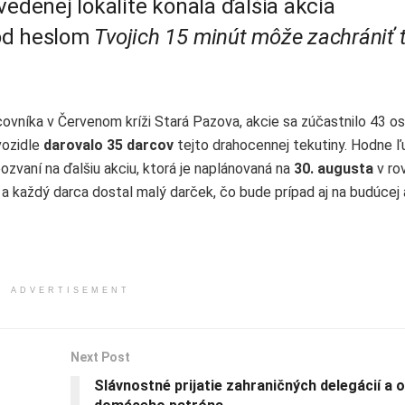
vedenej lokalite konala ďalšia akcia
pod heslom
Tvojich 15 minút môže zachrániť t
ovníka v Červenom kríži Stará Pazova, akcie sa zúčastnilo 43 os
vozidle
darovalo 35 darcov
tejto drahocennej tekutiny. Hodne ľ
pozvaní na ďalšiu akciu, ktorá je naplánovaná na
30. augusta
v ro
a každý darca dostal malý darček, čo bude prípad aj na budúcej a
ADVERTISEMENT
Next Post
Slávnostné prijatie zahraničných delegácií a 