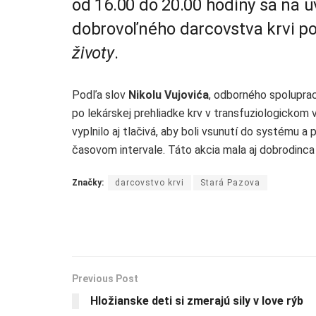
od 16.00 do 20.00 hodiny sa na u
dobrovoľného darcovstva krvi 
životy
.
Podľa slov
Nikolu Vujovića
, odborného spoluprac
po lekárskej prehliadke krv v transfuziologickom 
vyplnilo aj tlačivá, aby boli vsunutí do systému a 
časovom intervale. Táto akcia mala aj dobrodinca 
Značky:
darcovstvo krvi
Stará Pazova
Previous Post
Hložianske deti si zmerajú sily v love rýb