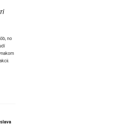
ri
ôb, no
udí
vnakom
kcii.
oslava