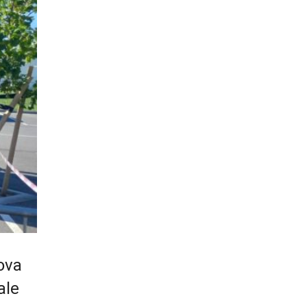
ova
ale