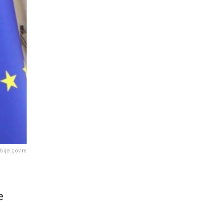
bija.gov.rs
e