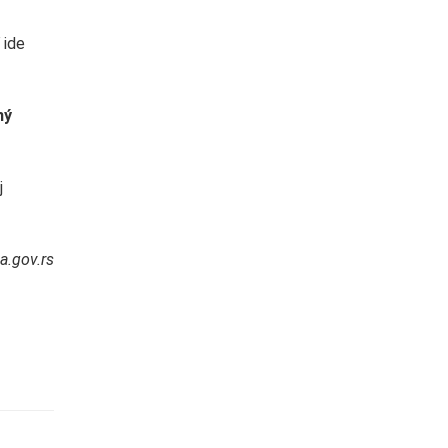
 ide
ný
j
ja.gov.rs