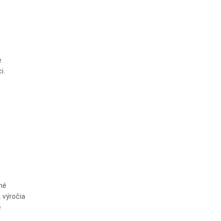
e
i.
lné
. výročia
e