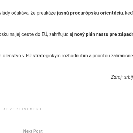
ej vlády očakáva, že preukáže
jasnú proeurópsku orientáciu
, keď
ku na jej ceste do EÚ, zahrňujúc aj
nový plán rastu pre západ
 je členstvo v EÚ strategickým rozhodnutím a prioritou zahranične
Zdroj: srbi
ADVERTISEMENT
Next Post