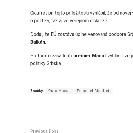
Giaufret pri tejto príležitosti vyhlásil, že od nov
o politiky, tak aj vo verejnom diskurze.
Dodal, že EÚ zostáva úplne venovaná podpore Srbs
Balkán
.
Po tomto zasadnutí
premiér Macut
vyhlásil, že
politiky Srbska.
Značky:
Đuro Macut
Emanuel Giaufret
Previous Post