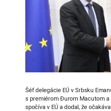
Šéf delegácie EÚ v Srbsku Emanue
s premiérom Ðurom Macutom a v
spočíva v EÚ a dodal, že očakáv