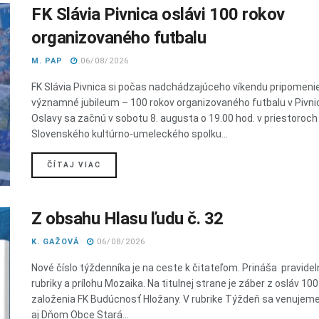
FK Slávia Pivnica oslávi 100 rokov
organizovaného futbalu
M. PAP
06/08/2026
FK Slávia Pivnica si počas nadchádzajúceho víkendu pripomeni
významné jubileum – 100 rokov organizovaného futbalu v Pivnic
Oslavy sa začnú v sobotu 8. augusta o 19.00 hod. v priestoroch
Slovenského kultúrno-umeleckého spolku...
DETAILS
ČÍTAJ VIAC
Z obsahu Hlasu ľudu č. 32
K. GAŽOVÁ
06/08/2026
Nové číslo týždenníka je na ceste k čitateľom. Prináša pravide
rubriky a prílohu Mozaika. Na titulnej strane je záber z osláv 100
založenia FK Budúcnosť Hložany. V rubrike Týždeň sa venujem
aj Dňom Obce Stará...