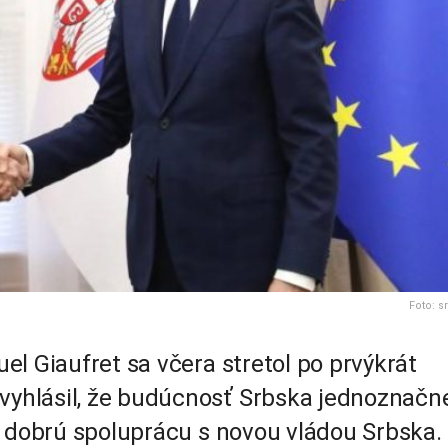
Foto: sr
l Giaufret sa včera stretol po prvýkrát
yhlásil, že budúcnosť Srbska jednoznačn
a dobrú spoluprácu s novou vládou Srbska.