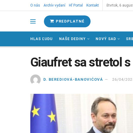
O nás
Archív vydaní
Hľ Portal
Kontakt
štvrtok, 6 augus
PREDPLATNÉ
HLAS ĽUDU
NAŠE DEDINY
NOVÝ SAD
SR
Giaufret sa stretol
D. BEREDIOVÁ-BANOVIĆOVÁ
26/04/202