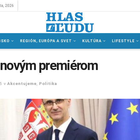
ta, 2026
BSKO
REGIÓN, EURÓPA A SVET
KULTÚRA
LIFESTYLE
 s novým premiérom
5
v
Akcentujeme
,
Politika