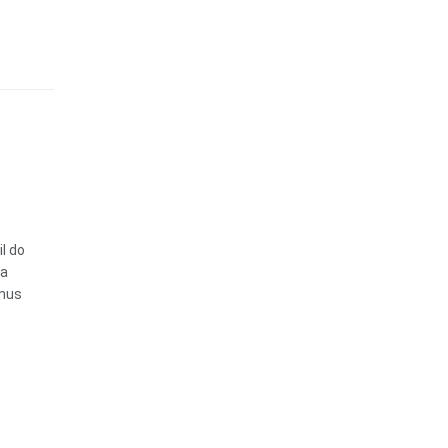
l do
ta
tmus