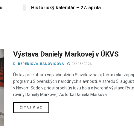
vu
Historický kalendár – 27. apríla
Výstava Daniely Markovej v ÚKVS
D. BEREDIOVÁ-BANOVIĆOVÁ
06/08/2026
Ústav pre kultúru vojvodinských Slovákov sa aj tohto roku zapoji
programu Slovenských národných slávností. V stredu 5. augus
v Novom Sade v priestoroch ústavu bola otvorená výstava Ry
roviny Daniely Markovej. Autorka Daniela Marková...
DETAILS
ČÍTAJ VIAC