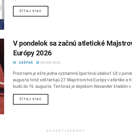
DETAILS
ČÍTAJ VIAC
V pondelok sa začnú atletické Majstro
Európy 2026
M. GAŠPAR
06/08/2026
Pred nami je ešte jedna významná športová udalosť. Už v ponde
augusta totiž odštartujú 27. Majstrovstvá Európy v atletike a t
budú do 16. augusta. Tentoraz je dejiskom Alexander štadión v..
DETAILS
ČÍTAJ VIAC
ADVERTISEMENT