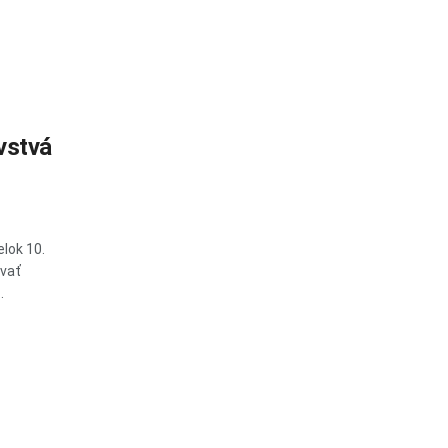
vstvá
lok 10.
rvať
.