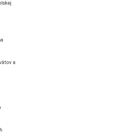
elskej
na
vátov a
o
h