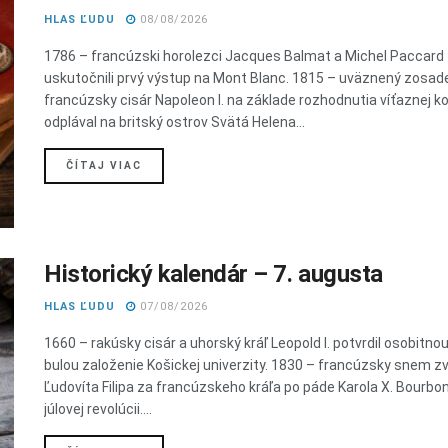
HLAS ĽUDU
08/08/2026
1786 – francúzski horolezci Jacques Balmat a Michel Paccard
uskutočnili prvý výstup na Mont Blanc. 1815 – uväznený zosad
francúzsky cisár Napoleon I. na základe rozhodnutia víťaznej ko
odplával na britský ostrov Svätá Helena...
DETAILS
ČÍTAJ VIAC
Historický kalendár – 7. augusta
HLAS ĽUDU
07/08/2026
1660 – rakúsky cisár a uhorský kráľ Leopold I. potvrdil osobitno
bulou založenie Košickej univerzity. 1830 – francúzsky snem zvo
Ľudovíta Filipa za francúzskeho kráľa po páde Karola X. Bourbo
júlovej revolúcii....