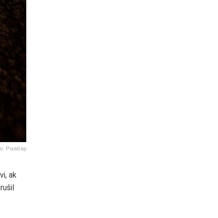
o: Pixabay
i, ak
rušil