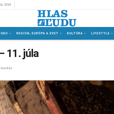
ta, 2026
BSKO
REGIÓN, EURÓPA A SVET
KULTÚRA
LIFESTYLE
– 11. júla
alendár