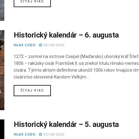
DETAILS
ČÍTAJ VIAC
Historický kalendár – 6. augusta
HLAS ĽUDU
06/08/2026
1272 – zomrel na ostrove Csepel (Maďarsko) uhorský kráľ Štef
1806 – rakúsky cisár František II. sa zriekol titulu rímsko-nem
cisára. Týmto aktom definitívne ukončil 1006 rokov trvajúce rí
cisárstvo obnovené Karolom Veľkým...
DETAILS
ČÍTAJ VIAC
Historický kalendár – 5. augusta
HLAS ĽUDU
05/08/2026