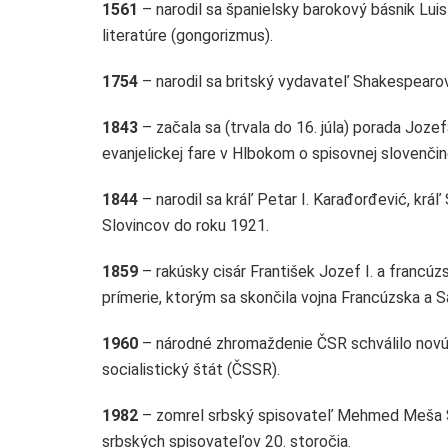
1561
– narodil sa španielsky barokový básnik Lui
literatúre (gongorizmus).
1754
– narodil sa britský vydavateľ Shakespearo
1843
– začala sa (trvala do 16. júla) porada Joz
evanjelickej fare v Hlbokom o spisovnej slovenčin
1844
– narodil sa kráľ Petar I. Karađorđević, kr
Slovincov do roku 1921.
1859
– rakúsky cisár František Jozef I. a francúzs
prímerie, ktorým sa skončila vojna Francúzska a 
1960
– národné zhromaždenie ČSR schválilo novú, 
socialistický štát (ČSSR).
1982
– zomrel srbský spisovateľ Mehmed Meša Sel
srbských spisovateľov 20. storočia.