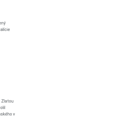
ený
alície
u Zlatou
lil
nského v