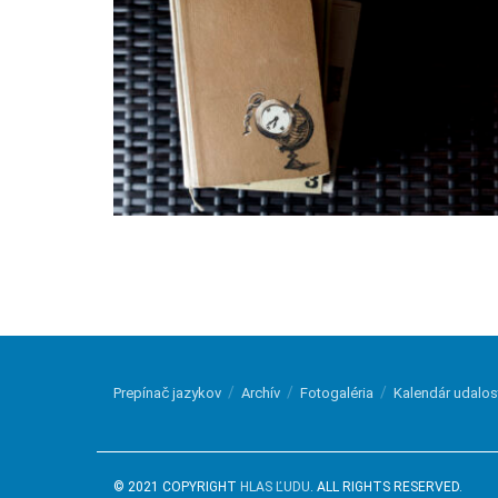
Prepínač jazykov
Archív
Fotogaléria
Kalendár udalos
© 2021 COPYRIGHT
HLAS ĽUDU
. ALL RIGHTS RESERVED.