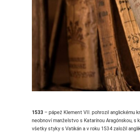
1533
– pápež Klement VII. pohrozil anglickému kráľ
neobnoví manželstvo s Katarínou Aragónskou, s ktor
všetky styky s Vatikán a v roku 1534 založil anglik