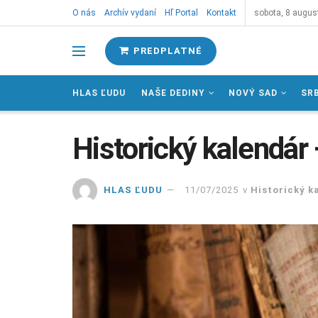
O nás
Archív vydaní
Hľ Portal
Kontakt
sobota, 8 augus
PREDPLATNÉ
HLAS ĽUDU
NAŠE DEDINY
NOVÝ SAD
SR
Historický kalendár 
HLAS ĽUDU
11/07/2025
v
Historický k