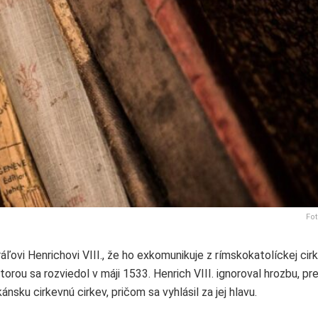
Fot
ovi Henrichovi VIII., že ho exkomunikuje z rímskokatolíckej cirkv
ou sa rozviedol v máji 1533. Henrich VIII. ignoroval hrozbu, pre
ánsku cirkevnú cirkev, pričom sa vyhlásil za jej hlavu.