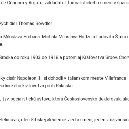
s de Góngora y Argote, zakladateľ formalistického smeru v špani
vých diel Thomas Bowdler.
efa Miloslava Hurbana, Michala Miloslava Hodžu a Ľudovíta Štúra 
e.
áľ Srbska od roku 1903 do 1918 a potom aj Kráľovstva Srbov, Chor
ky cisár Napoleon III. si dohodli v talianskom meste Villafranca
Sardínskeho kráľovstva proti Rakúsku.
tzv. socialistickú ústavu, ktorá Československo deklarovala ak
imović, člen Srbskej akadémie vied a umení, jeden z najväčšíc