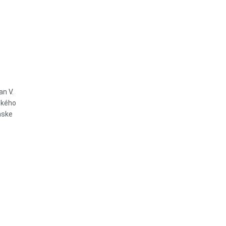
an V.
eckého
mske