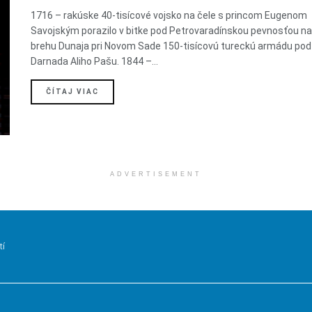
1716 – rakúske 40-tisícové vojsko na čele s princom Eugenom
Savojským porazilo v bitke pod Petrovaradínskou pevnosťou n
brehu Dunaja pri Novom Sade 150-tisícovú tureckú armádu pod
Darnada Aliho Pašu. 1844 –...
DETAILS
ČÍTAJ VIAC
ADVERTISEMENT
tí