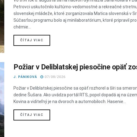
Vo štvrtok 6. augusta sa na nádvorí Gymnázia Jána Kollára v 
Petrovci uskutočnilo kultúrno-vedomostné a rekreačné stretnu
slovenskej mládeže, ktoré zorganizovala Matica slovenská v Sr
Súčasťou programu bolo aj minilaboratórium, ktoré pripravil pr
chémie...
DETAILS
ČÍTAJ VIAC
Požiar v Deliblatskej piesočine opäť zos
J. PÁNIKOVÁ
07/08/2026
Požiar v Deliblatskej piesočine sa opäť rozhorel a šíri sa smero
dedine Šušara. Ako uvádza portál RTS, popol dopadá aj na úze
Kovina a viditeľný je na dvoroch a automobiloch. Hasenie...
DETAILS
ČÍTAJ VIAC