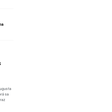
na
s
augusta
orá sa
oraz