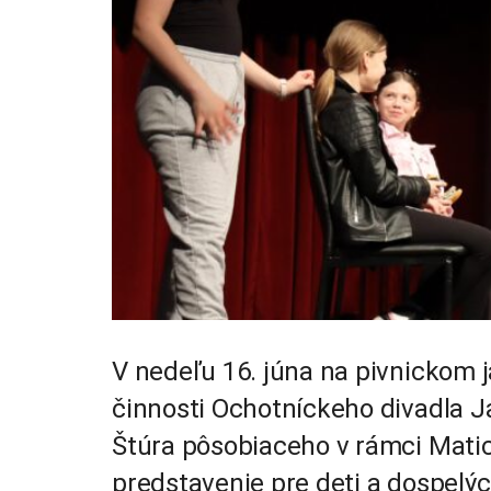
V nedeľu 16. júna na pivnickom ja
činnosti Ochotníckeho divadla 
Štúra pôsobiaceho v rámci Matice
predstavenie pre deti a dospelý