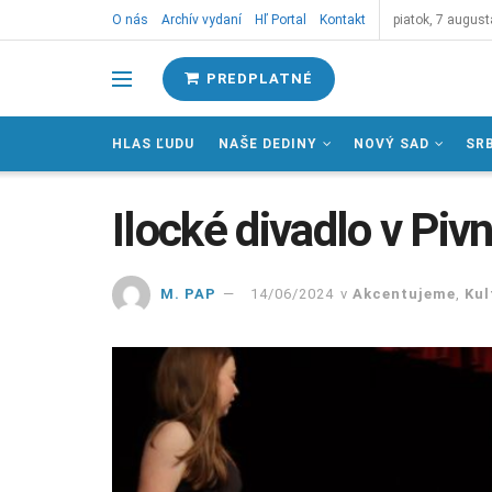
O nás
Archív vydaní
Hľ Portal
Kontakt
piatok, 7 august
PREDPLATNÉ
HLAS ĽUDU
NAŠE DEDINY
NOVÝ SAD
SR
Ilocké divadlo v Pivn
M. PAP
14/06/2024
v
Akcentujeme
,
Kul