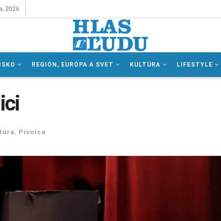
a, 2026
BSKO
REGIÓN, EURÓPA A SVET
KULTÚRA
LIFESTYLE
ici
túra
,
Pivnica