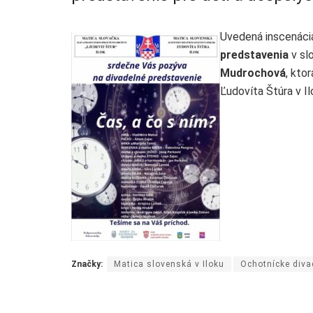
Uvedená inscenácia 
predstavenia
v sl
Mudrochová
, kto
Ľudovíta Štúra v Il
Značky:
Matica slovenská v Iloku
Ochotnícke div