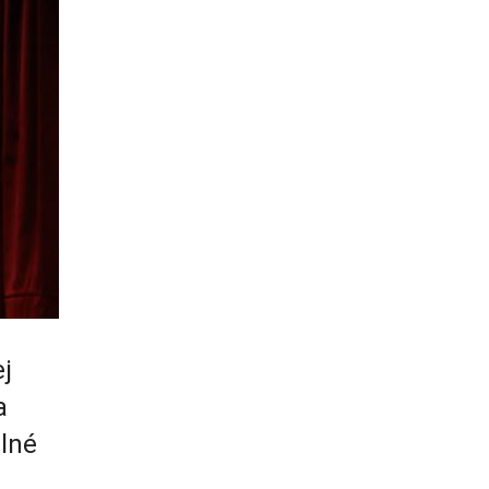
ej
a
elné