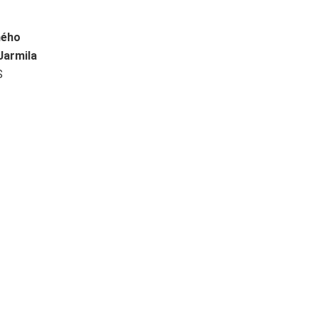
ného
Jarmila
S