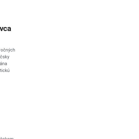
ovca
oročných
áčsky
Jána
stickú