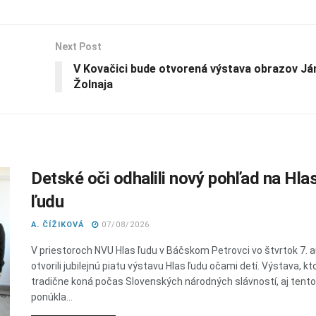
Next Post
V Kovačici bude otvorená výstava obrazov Já
Žolnaja
Detské oči odhalili nový pohľad na Hla
ľudu
A. ČÍŽIKOVÁ
07/08/2026
V priestoroch NVU Hlas ľudu v Báčskom Petrovci vo štvrtok 7. 
otvorili jubilejnú piatu výstavu Hlas ľudu očami detí. Výstava, kt
tradične koná počas Slovenských národných slávností, aj tent
ponúkla...