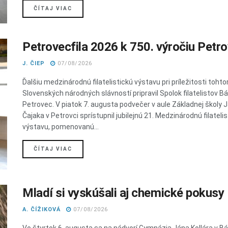
DETAILS
ČÍTAJ VIAC
Petrovecfila 2026 k 750. výročiu Petr
J. ČIEP
07/08/2026
Ďalšiu medzinárodnú filatelistickú výstavu pri príležitosti toht
Slovenských národných slávností pripravil Spolok filatelistov B
Petrovec. V piatok 7. augusta podvečer v aule Základnej školy 
Čajaka v Petrovci sprístupnil jubilejnú 21. Medzinárodnú filateli
výstavu, pomenovanú...
DETAILS
ČÍTAJ VIAC
Mladí si vyskúšali aj chemické pokusy
A. ČÍŽIKOVÁ
07/08/2026