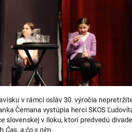
visku v rámci osláv 30. výročia nepretržit
Janka Čemana vystúpia herci SKOS Ľudovít
 slovenskej v Iloku, ktorí predvedú divad
ch
Čas, a čo s ním
.