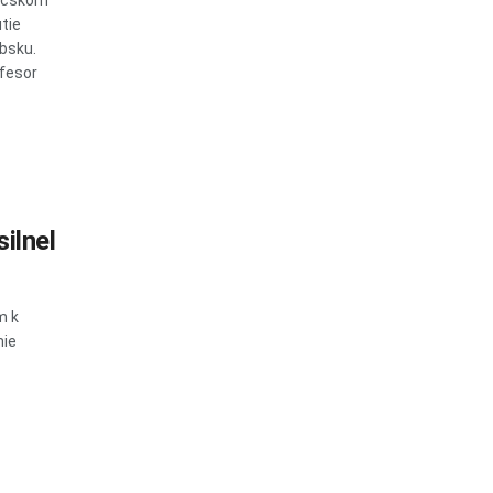
Báčskom
tie
bsku.
ofesor
ilnel
m k
mie