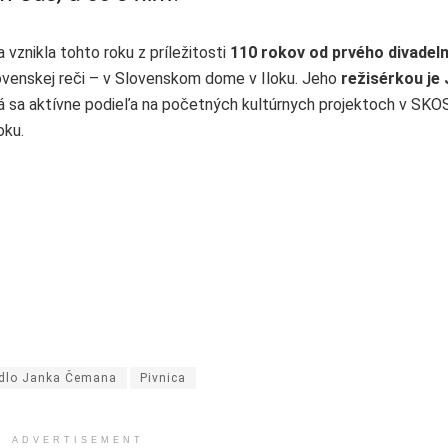
vznikla tohto roku z príležitosti
110 rokov od prvého divadel
ovenskej reči – v Slovenskom dome v Iloku. Jeho
režisérkou je 
rá sa aktívne podieľa na početných kultúrnych projektoch v SKO
oku.
adlo Janka Čemana
Pivnica
ADVERTISEMENT