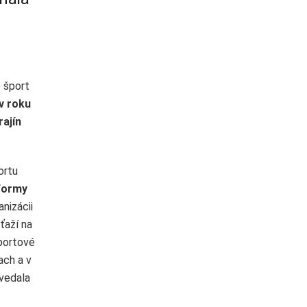
e šport
 v roku
rajín
ortu
 formy
anizácii
ťaží na
portové
ach a v
ovedala