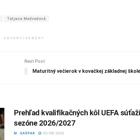
Tatjana Medvedová
ADVERTISEMENT
Next Post
Maturitný večierok v kovačkej základnej škol
Prehľad kvalifikačných kôl UEFA súťaží
sezóne 2026/2027
M. GAŠPAR
05/08/2026