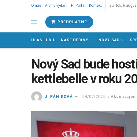
O nás
Archív vydaní
Hľ Portal
Kontakt
štvrtok, 6 augus
PREDPLATNÉ
HLAS ĽUDU
NAŠE DEDINY
NOVÝ SAD
SR
Nový Sad bude hosti
kettlebelle v roku 2
J. PÁNIKOVÁ
04/07/2025
v
Akcentujem