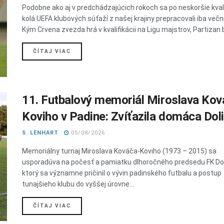
Podobne ako aj v predchádzajúcich rokoch sa po neskoršie kval
kolá UEFA klubových súťaží z našej krajiny prepracovali iba veční 
Kým Crvena zvezda hrá v kvalifikácii na Ligu majstrov, Partizan b
DETAILS
ČÍTAJ VIAC
11. Futbalový memoriál Miroslava Kov
Koviho v Padine: Zvíťazila domáca Dol
S. LENHART
05/08/2026
Memoriálny turnaj Miroslava Kováča-Koviho (1973 – 2015) sa
usporadúva na počesť a pamiatku dlhoročného predsedu FK Dol
ktorý sa významne pričinil o vývin padinského futbalu a postup
tunajšieho klubu do vyššej úrovne...
DETAILS
ČÍTAJ VIAC