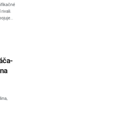
ifikačné
rivali.
ojuje...
áča-
ina
ina,