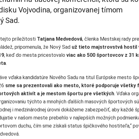
disku Vojvodina, organizovanej tímom
ý Sad.
 tejto príležitosti
Tatjana Medvedová
, členka Mestskej rady pr
ládež, pripomenula, že Nový Sad
už tieto majstrovstvá hostil
19
, keď do mesta pricestovalo
viac ako 500 športovcov z 31 k
eta
.
áve vďaka kandidatúre Nového Sadu na titul Európske mesto šp
26
sme sa prezentovali ako mesto, ktoré podporuje všetky
ortových aktivít a je mestom športu pre všetkých
. Vďaka org
rganizovaniu týchto a mnohých ďalších masových športových sú
odnej i medzinárodnej úrovni dokážeme zabezpečiť, aby každé š
ujatie v našom meste prebehlo v najlepších možných podmienk
rtovom duchu, čím sme získali status špičkového hostiteľa,“ p
dvedová.