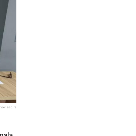
 novisad.rs
onala