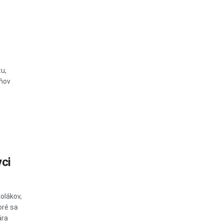
tu,
pňov
vci
olákov,
oré sa
ára