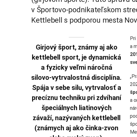
v Športovo-podnikateľskom stre
Kettlebell s podporou mesta Nov
Pri
a m
Girjový šport, známy aj ako
20
kettlebell sport, je dynamická
sv
a fyzicky veľmi náročná
„Pr
silovo-vytrvalostná disciplína.
20
Spája v sebe silu, vytrvalosť a
šp
precíznu techniku pri zdvíhaní
a o
špeciálnych liatinových
nár
pod
závaží, nazývaných kettlebell
špo
(známych aj ako činka-zvon
Me