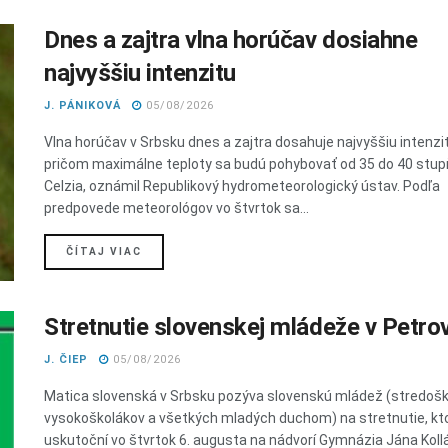
Dnes a zajtra vlna horúčav dosiahne
najvyššiu intenzitu
J. PÁNIKOVÁ
05/08/2026
Vlna horúčav v Srbsku dnes a zajtra dosahuje najvyššiu intenzi
pričom maximálne teploty sa budú pohybovať od 35 do 40 stu
Celzia, oznámil Republikový hydrometeorologický ústav. Podľa
predpovede meteorológov vo štvrtok sa...
DETAILS
ČÍTAJ VIAC
Stretnutie slovenskej mládeže v Petro
J. ČIEP
05/08/2026
Matica slovenská v Srbsku pozýva slovenskú mládež (stredošk
vysokoškolákov a všetkých mladých duchom) na stretnutie, kt
uskutoční vo štvrtok 6. augusta na nádvorí Gymnázia Jána Koll