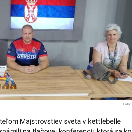
Foto:
eľom Majstrovstiev sveta v kettlebelle
námili na tlačovej konferencii, ktorá sa k