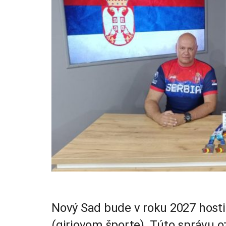
Nový Sad bude v roku 2027 hostit
(girjovom športe). Túto správu oz