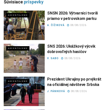
Súvisiace
príspevky
SNSN 2026: Výtvarníci tvorili
AKCENTUJEME
priamo v petrovskom parku
A. ČÍŽIKOVÁ
08/08/2026
SNS 2026: Ukážkový výcvik
AKCENTUJEME
dobrovoľných hasičov
V. SABO
08/08/2026
Prezident Ukrajiny po prvýkrát
AKCENTUJEME
na oficiálnej návšteve Srbska
J. PÁNIKOVÁ
08/08/2026