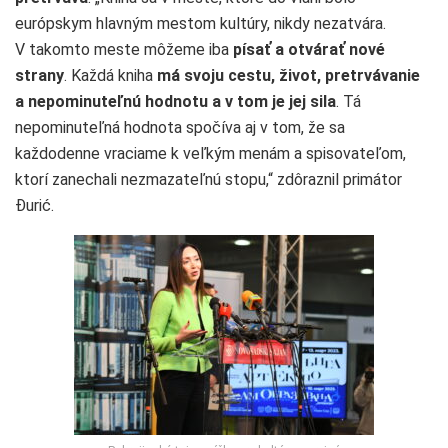
európskym hlavným mestom kultúry, nikdy nezatvára.
V takomto meste môžeme iba
písať a otvárať nové
strany
. Každá kniha
má svoju cestu, život, pretrvávanie
a nepominuteľnú hodnotu a v tom je jej sila
. Tá
nepominuteľná hodnota spočíva aj v tom, že sa
každodenne vraciame k veľkým menám a spisovateľom,
ktorí zanechali nezmazateľnú stopu,“ zdôraznil primátor
Ðurić.