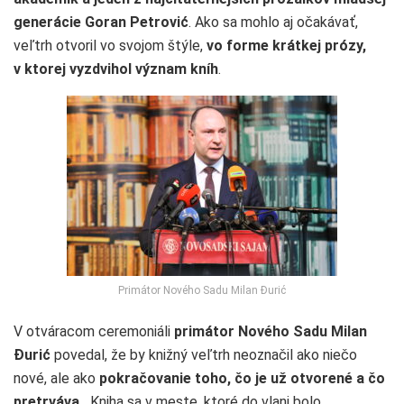
generácie Goran Petrović
. Ako sa mohlo aj očakávať,
veľtrh otvoril vo svojom štýle,
vo forme krátkej prózy,
v ktorej vyzdvihol význam kníh
.
Primátor Nového Sadu Milan Ðurić
V otváracom ceremoniáli
primátor Nového Sadu Milan
Ð
urić
povedal, že by knižný veľtrh neoznačil ako niečo
nové, ale ako
pokračovanie toho, čo je už otvorené a čo
pretrváva
. „Kniha sa v meste, ktoré do vlani bolo