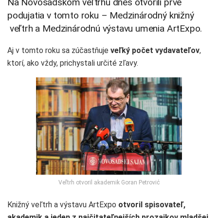
Na Novosadskom veľtrhu dnes otvorili prvé
podujatia v tomto roku – Medzinárodný knižný
veľtrh a Medzinárodnú výstavu umenia ArtExpo.
Aj v tomto roku sa zúčastňuje
veľký počet vydavateľov
,
ktorí, ako vždy, prichystali určité zľavy.
Veľtrh otvoril akademik Goran Petrović
Knižný veľtrh a výstavu ArtExpo
otvoril spisovateľ,
akademik a jeden z najčitateľnejších prozaikov mladšej