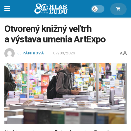
Otvorený knižný veľtrh
a výstava umenia ArtExpo
A
J. PÁNIKOVÁ
07/03/2023
A