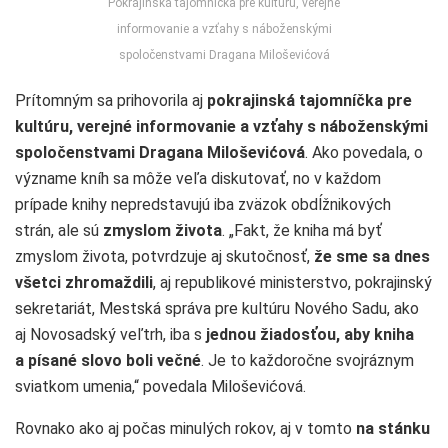
Pokrajinská tajomníčka pre kultúru, verejné
informovanie a vzťahy s náboženskými
spoločenstvami Dragana Miloševićová
Prítomným sa prihovorila aj
pokrajinská tajomníčka pre
kultúru, verejné informovanie a vzťahy s náboženskými
spoločenstvami Dragana Miloševićová
. Ako povedala, o
význame kníh sa môže veľa diskutovať, no v každom
prípade knihy nepredstavujú iba zväzok obdĺžnikových
strán, ale sú
zmyslom života
. „Fakt, že kniha má byť
zmyslom života, potvrdzuje aj skutočnosť,
že sme sa dnes
všetci zhromaždili
, aj republikové ministerstvo, pokrajinský
sekretariát, Mestská správa pre kultúru Nového Sadu, ako
aj Novosadský veľtrh, iba s
jednou žiadosťou, aby kniha
a písané slovo boli večné
. Je to každoročne svojráznym
sviatkom umenia,“ povedala Miloševićová.
Rovnako ako aj počas minulých rokov, aj v tomto
na stánku