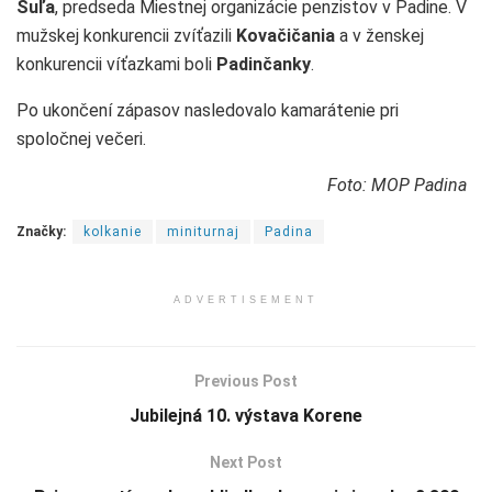
Šuľa
, predseda Miestnej organizácie penzistov v Padine. V
mužskej konkurencii zvíťazili
Kovačičania
a v ženskej
konkurencii víťazkami boli
Padinčanky
.
Po ukončení zápasov nasledovalo kamarátenie pri
spoločnej večeri.
Foto: MOP Padina
Značky:
kolkanie
miniturnaj
Padina
ADVERTISEMENT
Previous Post
Jubilejná 10. výstava Korene
Next Post