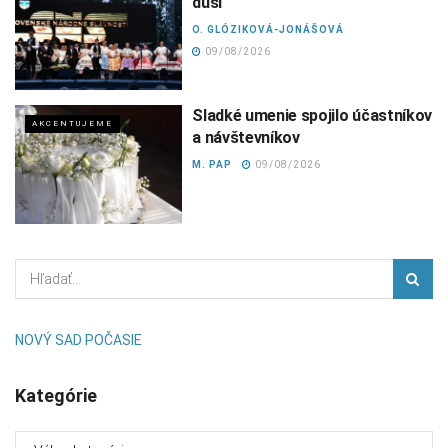
duši
O. GLÓZIKOVÁ-JONÁŠOVÁ
09/08/2026
Sladké umenie spojilo účastníkov
AKCENTUJEME
a návštevníkov
M. PAP
09/08/2026
NOVÝ SAD POČASIE
Kategórie
Kategórie