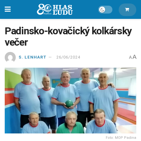
Padinsko-kovačický kolkársky
večer
A
S. LENHART
26/06/2024
A
Foto: MOP Padina