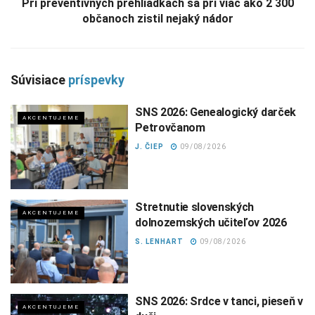
Pri preventívnych prehliadkach sa pri viac ako 2 300
občanoch zistil nejaký nádor
Súvisiace
príspevky
SNS 2026: Genealogický darček
AKCENTUJEME
Petrovčanom
J. ČIEP
09/08/2026
Stretnutie slovenských
AKCENTUJEME
dolnozemských učiteľov 2026
S. LENHART
09/08/2026
SNS 2026: Srdce v tanci, pieseň v
AKCENTUJEME