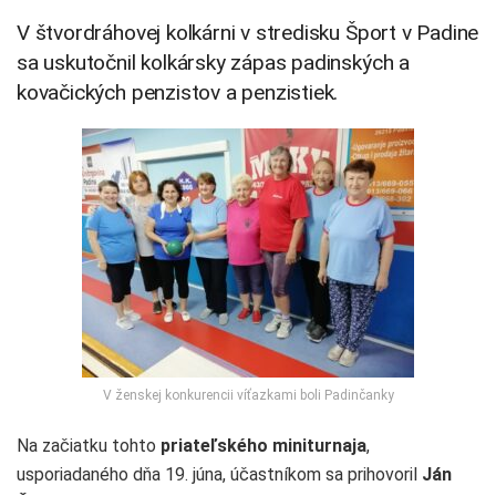
V štvordráhovej kolkárni v stredisku Šport v Padine
sa uskutočnil kolkársky zápas padinských a
kovačických penzistov a penzistiek.
V ženskej konkurencii víťazkami boli Padinčanky
Na začiatku tohto
priateľského miniturnaja
,
usporiadaného dňa 19. júna, účastníkom sa prihovoril
Ján