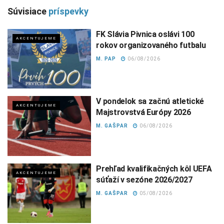
Súvisiace
príspevky
FK Slávia Pivnica oslávi 100
AKCENTUJEME
rokov organizovaného futbalu
M. PAP
06/08/2026
V pondelok sa začnú atletické
AKCENTUJEME
Majstrovstvá Európy 2026
M. GAŠPAR
06/08/2026
Prehľad kvalifikačných kôl UEFA
AKCENTUJEME
súťaží v sezóne 2026/2027
M. GAŠPAR
05/08/2026