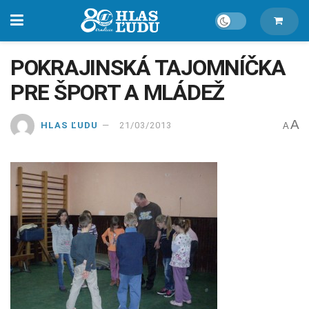
POKRAJINSKÁ TAJOMNÍČKA
PRE ŠPORT A MLÁDEŽ
A
HLAS ĽUDU
21/03/2013
A