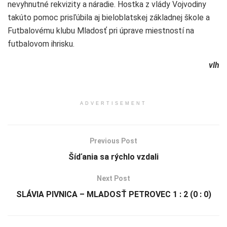
nevyhnutné rekvizity a náradie. Hostka z vlády Vojvodiny
takúto pomoc prisľúbila aj bieloblatskej základnej škole a
Futbalovému klubu Mladosť pri úprave miestností na
futbalovom ihrisku.
vlh
ADVERTISEMENT
Previous Post
Šíďania sa rýchlo vzdali
Next Post
SLÁVIA PIVNICA – MLADOSŤ PETROVEC 1 : 2 (0 : 0)