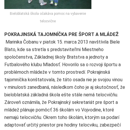
Bieloblatská škola očakáva pomoc na vybavenie
telocvične
POKRAJINSKÁ TAJOMNÍČKA PRE ŠPORT A MLÁDEŽ
Marinika Čobanu v piatok 15. marca 2013 navštívila Biele
Blato, kde sa stretla s predstaviteľmi Miestneho
spoločenstva, Základnej školy Bratstva a jednoty a
Futbalového klubu Mladosť. Hovorilo sa o rozvoji športu a
problémoch mládeže v tomto prostredí. Pokrajinská
tajomníčka konštatovala, že táto osada nie je svojou vinou
v minulosti zanedbaná, následkom čoho je aj skutočnosť, že
bieloblatská základná škola ešte stále nemá telocvičňu.
Zároveň oznámila, že Pokrajinský sekretariát pre šport a
mládež plánuje pomôcť 36 školám vo Vojvodine, ktoré
nemajú telocvičňu. Okrem toho školám, ktorým sa podarí
adaptovať určitý priestor pre hodiny telocviku, zabezpečí