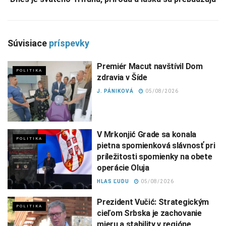
Súvisiace
príspevky
Premiér Macut navštívil Dom
POLITIKA
zdravia v Šíde
J. PÁNIKOVÁ
05/08/2026
V Mrkonjić Grade sa konala
POLITIKA
pietna spomienková slávnosť pri
príležitosti spomienky na obete
operácie Oluja
HLAS ĽUDU
05/08/2026
Prezident Vučić: Strategickým
POLITIKA
cieľom Srbska je zachovanie
mieru a stability v regióne