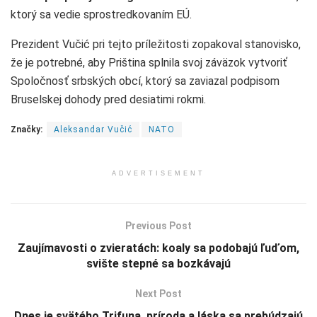
ktorý sa vedie sprostredkovaním EÚ.
Prezident Vučić pri tejto príležitosti zopakoval stanovisko,
že je potrebné, aby Priština splnila svoj záväzok vytvoriť
Spoločnosť srbských obcí, ktorý sa zaviazal podpisom
Bruselskej dohody pred desiatimi rokmi.
Značky:
Aleksandar Vučić
NATO
ADVERTISEMENT
Previous Post
Zaujímavosti o zvieratách: koaly sa podobajú ľuďom,
svište stepné sa bozkávajú
Next Post
Dnes je svätého Trifuna, príroda a láska sa prebúdzajú