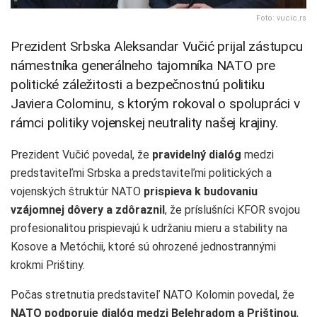
Foto: vucic.rs
Prezident Srbska Aleksandar Vučić prijal zástupcu
námestníka generálneho tajomníka NATO pre
politické záležitosti a bezpečnostnú politiku
Javiera Colominu, s ktorým rokoval o spolupráci v
rámci politiky vojenskej neutrality našej krajiny.
Prezident Vučić povedal, že
pravidelný dialóg
medzi
predstaviteľmi Srbska a predstaviteľmi politických a
vojenských štruktúr NATO
prispieva k budovaniu
vzájomnej dôvery a zdôraznil
, že príslušníci KFOR svojou
profesionalitou prispievajú k udržaniu mieru a stability na
Kosove a Metóchii, ktoré sú ohrozené jednostrannými
krokmi Prištiny.
Počas stretnutia predstaviteľ NATO Kolomin povedal, že
NATO podporuje dialóg medzi Belehradom a Prištinou
,