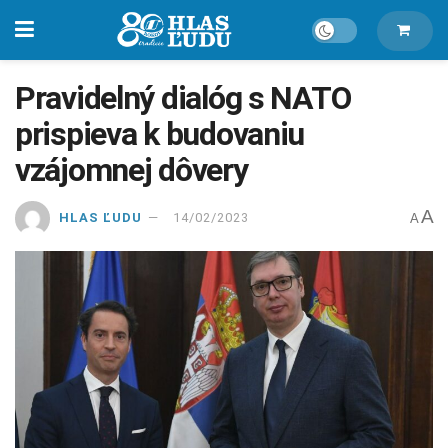
Pravidelný dialóg s NATO
prispieva k budovaniu
vzájomnej dôvery
A
HLAS ĽUDU
14/02/2023
A