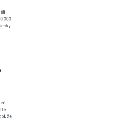
ili
20 000
enky...
v
Deň
ste
ol, že