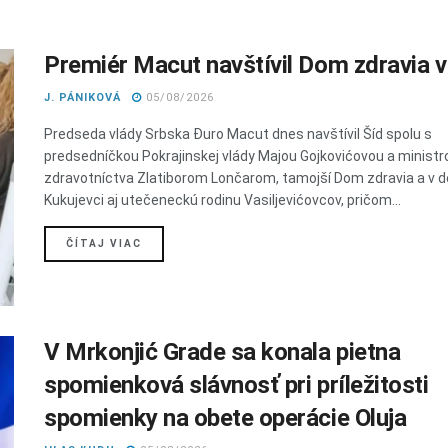
Premiér Macut navštívil Dom zdravia v
J. PÁNIKOVÁ
05/08/2026
Predseda vlády Srbska Đuro Macut dnes navštívil Šíd spolu s
predsedníčkou Pokrajinskej vlády Majou Gojkovićovou a minist
zdravotníctva Zlatiborom Lončarom, tamojší Dom zdravia a v d
Kukujevci aj utečeneckú rodinu Vasiljevićovcov, pričom...
DETAILS
ČÍTAJ VIAC
V Mrkonjić Grade sa konala pietna
spomienková slávnosť pri príležitosti
spomienky na obete operácie Oluja