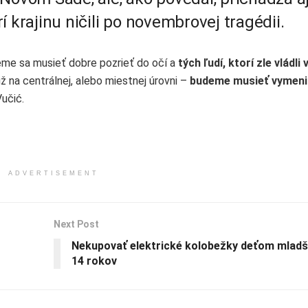
 krajinu ničili po novembrovej tragédii.
eme sa musieť dobre pozrieť do očí a
tých ľudí, ktorí zle vládli 
už na centrálnej, alebo miestnej úrovni –
budeme musieť vymeni
Vučić.
ADVERTISEMENT
Next Post
Nekupovať elektrické kolobežky deťom mlad
14 rokov