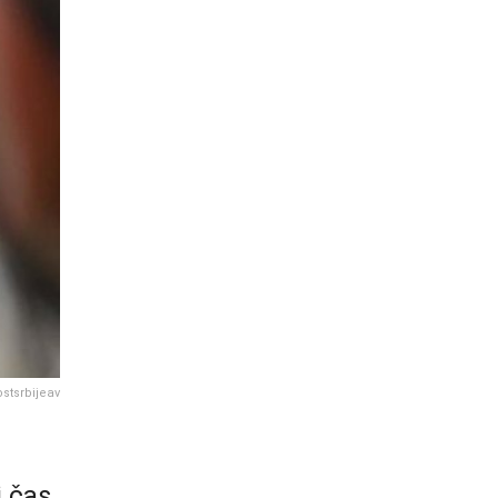
stsrbijeav
j čas