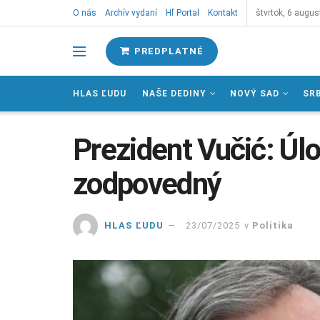
O nás
Archív vydaní
Hľ Portal
Kontakt
štvrtok, 6 augus
PREDPLATNÉ
HLAS ĽUDU
NAŠE DEDINY
NOVÝ SAD
SR
Prezident Vučić: Úloh
zodpovedný
HLAS ĽUDU
23/07/2025
v
Politika