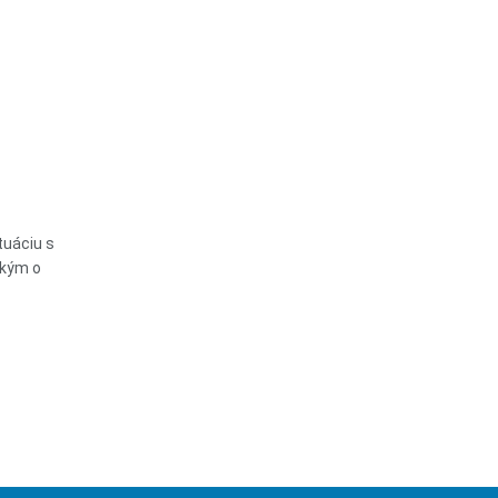
tuáciu s
tkým o