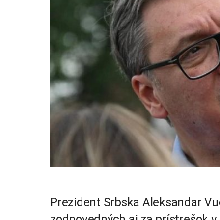
Prezident Srbska Aleksandar Vuči
zodpovedných aj za prístrešok v 