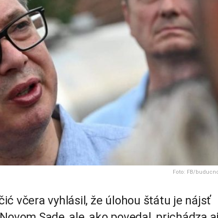
Foto: FB/buducno
ć včera vyhlásil, že úlohou štátu je nájsť
Novom Sade, ale, ako povedal, prichádza a