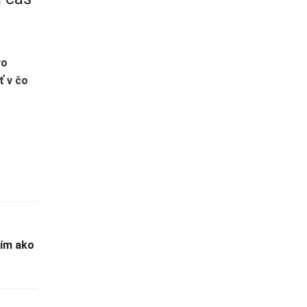
vo
ť v čo
ším ako