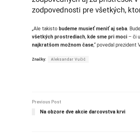
zodpovednosti pre všetkých, ktorí
„Ale takisto
budeme musieť meniť aj seba
. Bud
všetkých prostrediach
,
kde sme pri moci
– či 
najkratšom možnom čase
,“ povedal prezident 
Značky:
Aleksandar Vučić
Previous Post
Na obzore dve akcie darcovstva krvi