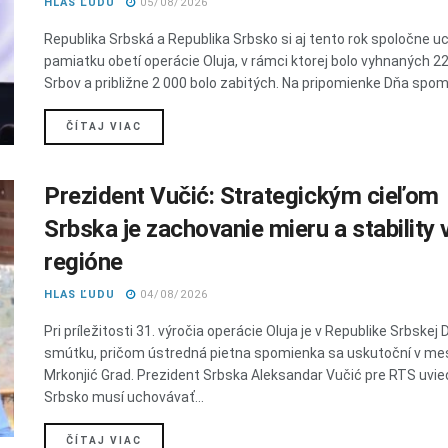
HLAS ĽUDU
05/08/2026
Republika Srbská a Republika Srbsko si aj tento rok spoločne uct
pamiatku obetí operácie Oluja, v rámci ktorej bolo vyhnaných 2
Srbov a približne 2 000 bolo zabitých. Na pripomienke Dňa spomi
DETAILS
ČÍTAJ VIAC
Prezident Vučić: Strategickým cieľom
Srbska je zachovanie mieru a stability 
regióne
HLAS ĽUDU
04/08/2026
Pri príležitosti 31. výročia operácie Oluja je v Republike Srbskej 
smútku, pričom ústredná pietna spomienka sa uskutoční v me
Mrkonjić Grad. Prezident Srbska Aleksandar Vučić pre RTS uvied
Srbsko musí uchovávať...
DETAILS
ČÍTAJ VIAC