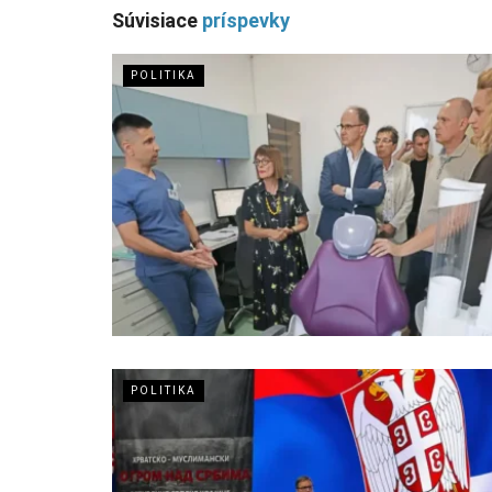
Súvisiace
príspevky
POLITIKA
POLITIKA