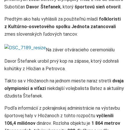
Subotičan
Davor Štefanek
, ktorý
športovú sieň otvoril
.
Predtým ako halu vyhlásili za použiteľnú mladí
folkloristi
z Kultúrno-osvetového spolku Jednota zatancovali
zmes slovenských ľudových tancov.
Na záver otváracieho ceremoniálu
Davor Štefanek urobil prvý kop na zápase, ktorý odohrali
kohútiky z Hložian a Petrovca.
Takto sa v Hložanoch na jednom mieste naraz stretli
dvaja
olympionici a víťazi
niekdajší volejbalista Batez a aktuálny
džudista Štefanek.
Podľa informácií z pokrajinskej administrácie na výstavbu
športovej haly v Hložanoch z tohto rozpočtu
vyčlenili
106,4 miliónov
dinárov. Rozloha objektu je
1 864 metrov