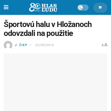
Športovú halu v Hložanoch
odovzdali na použitie
A
J. ČIEP
23/09/2016
A