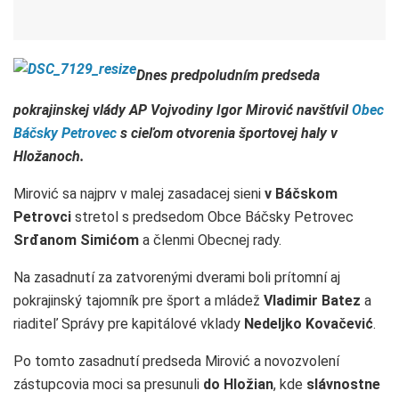
Dnes predpoludním predseda
pokrajinskej vlády AP Vojvodiny Igor Mirović navštívil
Obec
Báčsky Petrovec
s cieľom otvorenia športovej haly v
Hložanoch.
Mirović sa najprv v malej zasadacej sieni
v Báčskom
Petrovci
stretol s predsedom Obce Báčsky Petrovec
Srđanom Simićom
a členmi Obecnej rady.
Na zasadnutí za zatvorenými dverami boli prítomní aj
pokrajinský tajomník pre šport a mládež
Vladimir Batez
a
riaditeľ Správy pre kapitálové vklady
Nedeljko Kovačević
.
Po tomto zasadnutí predseda Mirović a novozvolení
zástupcovia moci sa presunuli
do Hložian
, kde
slávnostne