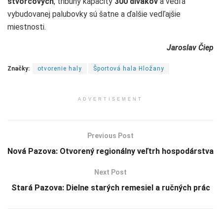
štvorcových
, tribúny kapacity
300 divákov
a vedľa
vybudovanej palubovky sú šatne a ďalšie vedľajšie
miestnosti.
Jaroslav Čiep
Značky:
otvorenie haly
Športová hala Hložany
ADVERTISEMENT
Previous Post
Nová Pazova: Otvorený regionálny veľtrh hospodárstva
Next Post
Stará Pazova: Dielne starých remesiel a ručných prác