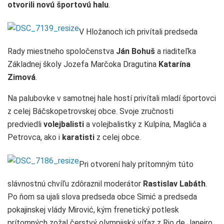
otvorili novú športovú halu
.
V Hložanoch ich privítali predseda
Rady miestneho spoločenstva
Ján Bohuš
a riaditeľka
Základnej školy Jozefa Marčoka Dragutina
Katarína
Zimová
.
Na palubovke v samotnej hale hostí privítali mladí športovci
z celej Báčskopetrovskej obce. Svoje zručnosti
predviedli
volejbalisti
a volejbalistky z Kulpína, Maglića a
Petrovca, ako i
karatisti
z celej obce.
Pri otvorení haly prítomným túto
slávnostnú chvíľu zdôraznil moderátor
Rastislav Labáth
.
Po ňom sa ujali slova predseda obce Simić a predseda
pokajinskej vlády Mirović, kým frenetický potlesk
prítomných zožal čerstvý olympijský víťaz z Rio de Janeiro