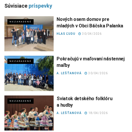
Súvisiace
príspevky
Nových osem domov pre
NEZARADENÉ
mladých v Obci Báčska Palanka
HLAS ĽUDU
30/04/2026
Pokračujú v maľovaní nástennej
NEZARADENÉ
maľby
A. LEŠŤANOVÁ
30/04/2026
Sviatok detského folklóru
NEZARADENÉ
a hudby
A. LEŠŤANOVÁ
18/04/2026