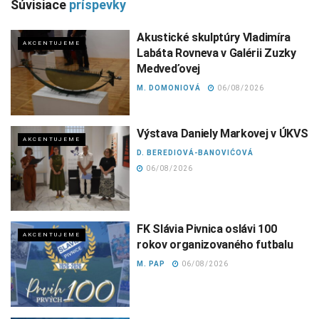
Súvisiace
príspevky
Akustické skulptúry Vladimíra
AKCENTUJEME
Labáta Rovneva v Galérii Zuzky
Medveďovej
M. DOMONIOVÁ
06/08/2026
Výstava Daniely Markovej v ÚKVS
AKCENTUJEME
D. BEREDIOVÁ-BANOVIĆOVÁ
06/08/2026
FK Slávia Pivnica oslávi 100
AKCENTUJEME
rokov organizovaného futbalu
M. PAP
06/08/2026