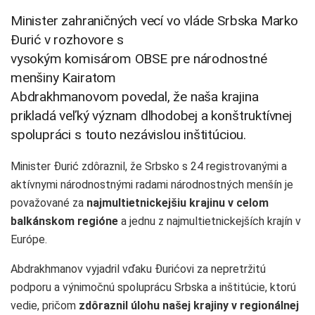
Minister zahraničných vecí vo vláde Srbska Marko
Đurić v rozhovore s
vysokým komisárom OBSE pre národnostné
menšiny Kairatom
Abdrakhmanovom povedal, že naša krajina
prikladá veľký význam dlhodobej a konštruktívnej
spolupráci s touto nezávislou inštitúciou.
Minister Đurić zdôraznil, že Srbsko s 24 registrovanými a
aktívnymi národnostnými radami národnostných menšín je
považované za
najmultietnickejšiu krajinu v celom
balkánskom regióne
a jednu z najmultietnickejších krajín v
Európe.
Abdrakhmanov vyjadril vďaku Đurićovi za nepretržitú
podporu a výnimočnú spoluprácu Srbska a inštitúcie, ktorú
vedie, pričom
zdôraznil úlohu našej krajiny v regionálnej