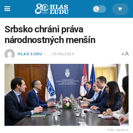
Srbsko chráni práva
národnostných menšín
A
HLAS ĽUDU
19/06/2024
A
Foto: vlada.rs