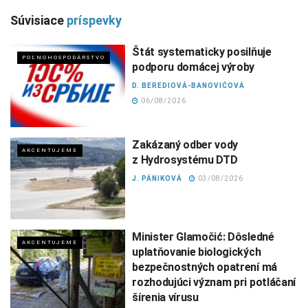
Súvisiace
príspevky
Štát systematicky posilňuje
POĽNOHOSPODÁRSTVO
podporu domácej výroby
D. BEREDIOVÁ-BANOVIĆOVÁ
06/08/2026
Zakázaný odber vody
AKCENTUJEME
z Hydrosystému DTD
J. PÁNIKOVÁ
03/08/2026
Minister Glamočić: Dôsledné
AKCENTUJEME
uplatňovanie biologických
bezpečnostných opatrení má
rozhodujúci význam pri potláčaní
šírenia vírusu