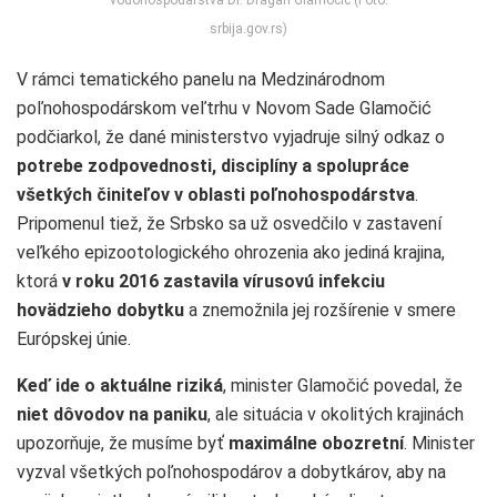
srbija.gov.rs)
V rámci tematického panelu na Medzinárodnom
poľnohospodárskom veľtrhu v Novom Sade Glamočić
podčiarkol, že dané ministerstvo vyjadruje silný odkaz o
potrebe zodpovednosti, disciplíny a spolupráce
všetkých
činiteľov v oblasti poľnohospodárstva
.
Pripomenul tiež, že Srbsko sa už osvedčilo v zastavení
veľkého epizootologického ohrozenia ako jediná krajina,
ktorá
v roku 2016 zastavila vírusovú infekciu
hovädzieho dobytku
a znemožnila jej rozšírenie v smere
Európskej únie.
Keď ide o aktuálne riziká
, minister Glamočić povedal, že
niet dôvodov na paniku
, ale situácia v okolitých krajinách
upozorňuje, že musíme byť
maximálne obozretní
. Minister
vyzval všetkých poľnohospodárov a dobytkárov, aby na