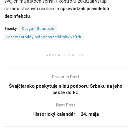
svojich majetkoch sprísnili kontrolu, zakázali vstup
nezamestnaným osobám a
sprevádzali pravidelnú
dezinfekciu
.
Značky:
Dragan Glamočić
Medzinárodný poľnohospodársky veľtrh
ADVERTISEMENT
Previous Post
Švajčiarsko poskytuje silnú podporu Srbsku na jeho
ceste do EÚ
Next Post
Historický kalendár – 24. mája