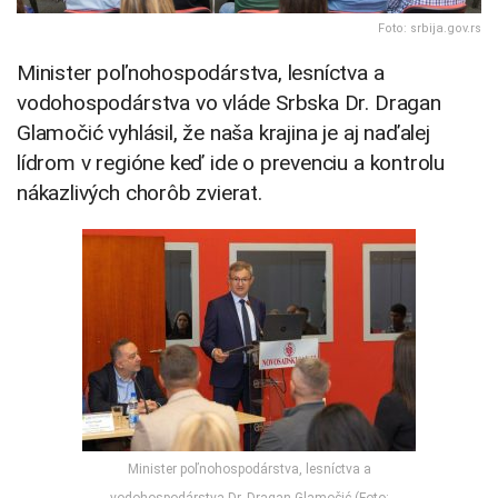
Foto: srbija.gov.rs
Minister poľnohospodárstva, lesníctva a
vodohospodárstva vo vláde Srbska Dr. Dragan
Glamočić vyhlásil, že naša krajina je aj naďalej
lídrom v regióne keď ide o prevenciu a kontrolu
nákazlivých chorôb zvierat.
Minister poľnohospodárstva, lesníctva a
vodohospodárstva Dr. Dragan Glamočić (Foto: