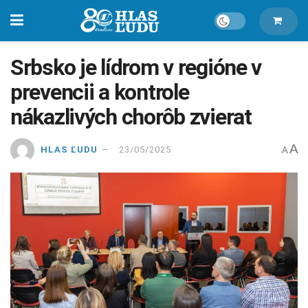
Srbsko je lídrom v regióne v
prevencii a kontrole
nákazlivých chorôb zvierat
A
HLAS ĽUDU
23/05/2025
A