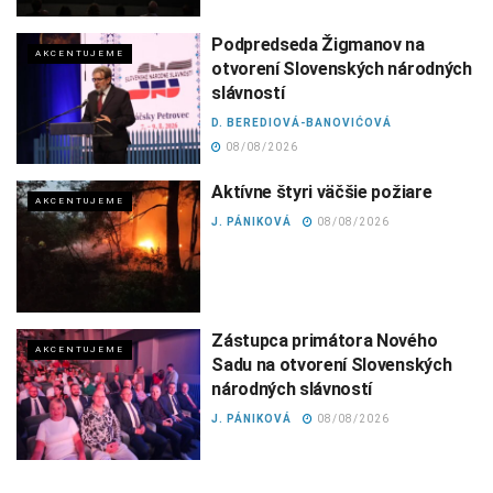
Podpredseda Žigmanov na
AKCENTUJEME
otvorení Slovenských národných
slávností
D. BEREDIOVÁ-BANOVIĆOVÁ
08/08/2026
Aktívne štyri väčšie požiare
AKCENTUJEME
J. PÁNIKOVÁ
08/08/2026
Zástupca primátora Nového
AKCENTUJEME
Sadu na otvorení Slovenských
národných slávností
J. PÁNIKOVÁ
08/08/2026