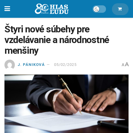
Štyri nové súbehy pre
vzdelávanie a národnostné
menšiny
A
J. PÁNIKOVÁ
05/02/2025
A