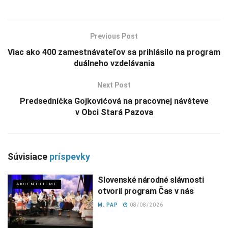
Previous Post
Viac ako 400 zamestnávateľov sa prihlásilo na program
duálneho vzdelávania
Next Post
Predsedníčka Gojkovićová na pracovnej návšteve
v Obci Stará Pazova
Súvisiace
príspevky
Slovenské národné slávnosti
AKCENTUJEME
otvoril program Čas v nás
M. PAP
08/08/2026