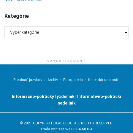
Kategórie
Kategórie
ADVERTISEMENT
Prepínač jazykov
Archív
Fotogaléria
Kalendár udalostí
Informačno-politický týždenník | Informativno-politički
nedeljnik
© 2021 COPYRIGHT
HLAS ĽUDU
. ALL RIGHTS RESERVED.
Izrada web sajtova
CIFRA MEDIA.