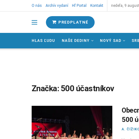
O nás
Archív vydaní
Hľ Portal
Kontakt
nedeľa, 9 augus
PREDPLATNÉ
HLAS ĽUDU
NAŠE DEDINY
NOVÝ SAD
SR
Značka:
500 účastníkov
Obecn
500 ú
A. ČÍŽIK