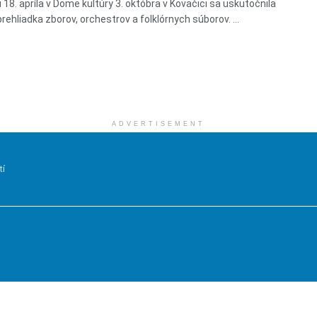
 18. apríla v Dome kultúry 3. októbra v Kovačici sa uskutočnila
rehliadka zborov, orchestrov a folklórnych súborov. ...
ADVERTISEMENT
tí