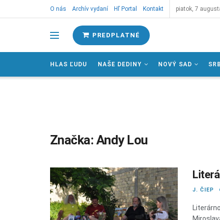
O nás
Archív vydaní
Hľ Portal
Kontakt
piatok, 7 august
PREDPLATNÉ
HLAS ĽUDU
NAŠE DEDINY
NOVÝ SAD
SR
Značka:
Andy Lou
Liter
J. ČIEP
Literárn
Miroslav