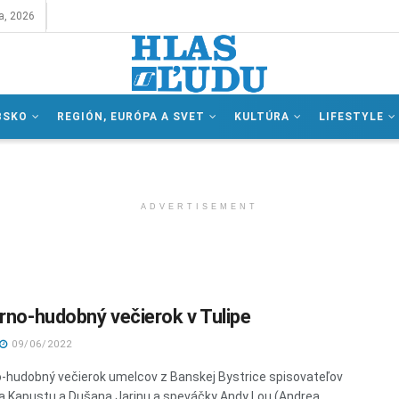
a, 2026
BSKO
REGIÓN, EURÓPA A SVET
KULTÚRA
LIFESTYLE
ADVERTISEMENT
árno-hudobný večierok v Tulipe
09/06/2022
o-hudobný večierok umelcov z Banskej Bystrice spisovateľov
a Kapustu a Dušana Jarinu a speváčky Andy Lou (Andrea