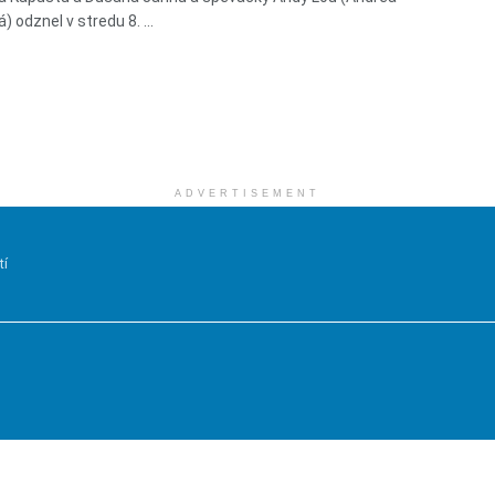
 odznel v stredu 8. ...
ADVERTISEMENT
tí