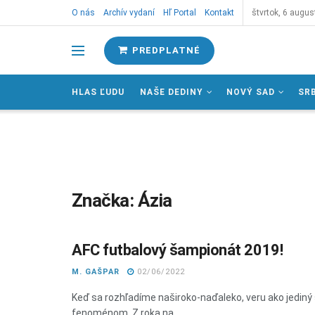
O nás
Archív vydaní
Hľ Portal
Kontakt
štvrtok, 6 augus
PREDPLATNÉ
HLAS ĽUDU
NAŠE DEDINY
NOVÝ SAD
SR
Značka:
Ázia
AFC futbalový šampionát 2019!
M. GAŠPAR
02/06/2022
Keď sa rozhľadíme naširoko-naďaleko, veru ako jediný 
fenoménom. Z roka na ...