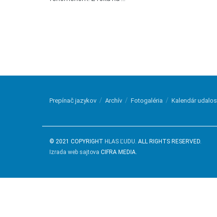
Prepínač jazykov
Archív
Fotogaléria
Kalendár udalos
© 2021 COPYRIGHT
HLAS ĽUDU
. ALL RIGHTS RESERVED.
Izrada web sajtova
CIFRA MEDIA.