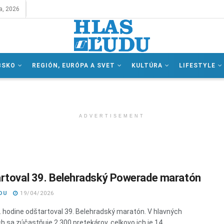
a, 2026
BSKO
REGIÓN, EURÓPA A SVET
KULTÚRA
LIFESTYLE
ADVERTISEMENT
rtoval 39. Belehradský Powerade maratón
DU
19/04/2026
. hodine odštartoval 39. Belehradský maratón. V hlavných
h sa zúčastňuje 2 300 pretekárov, celkovo ich je 14 ...