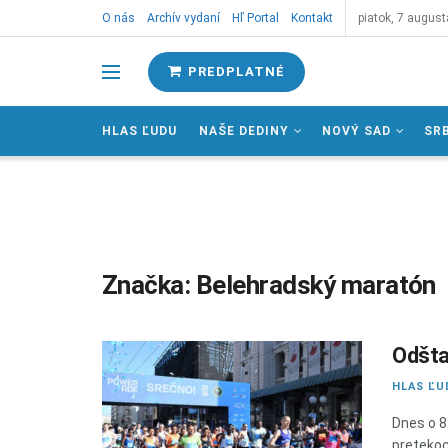
O nás
Archív vydaní
Hľ Portal
Kontakt
piatok, 7 august
PREDPLATNÉ
HLAS ĽUDU
NAŠE DEDINY
NOVÝ SAD
SR
Značka:
Belehradský maratón
Odšta
HLAS ĽU
Dnes o 8
pretekoc