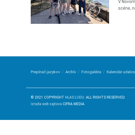
V Novom 
scéne, na
Prepínač jazykov
Archív
Fotogaléria
Kalendár udalos
© 2021 COPYRIGHT
HLAS ĽUDU
. ALL RIGHTS RESERVED.
Izrada web sajtova
CIFRA MEDIA.