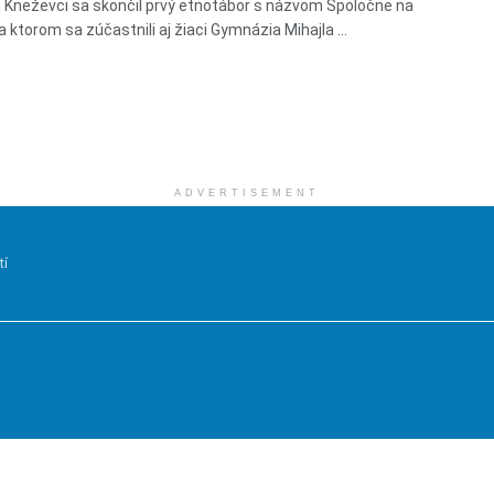
Kneževci sa skončil prvý etnotábor s názvom Spoločne na
 ktorom sa zúčastnili aj žiaci Gymnázia Mihajla ...
ADVERTISEMENT
tí