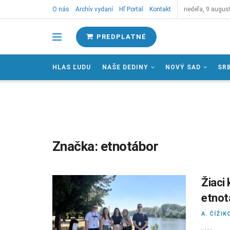
O nás
Archív vydaní
Hľ Portal
Kontakt
nedeľa, 9 augus
PREDPLATNÉ
HLAS ĽUDU
NAŠE DEDINY
NOVÝ SAD
SR
Značka:
etnotábor
Žiaci
etnot
A. ČÍŽIK