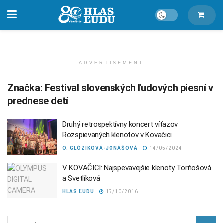
ADVERTISEMENT
Značka:
Festival slovenských ľudových piesní v
prednese detí
Druhý retrospektívny koncert víťazov
Rozspievaných klenotov v Kovačici
O. GLÓZIKOVÁ-JONÁŠOVÁ
14/05/2024
V KOVAČICI: Najspevavejšie klenoty Torňošová
a Svetlíková
HLAS ĽUDU
17/10/2016