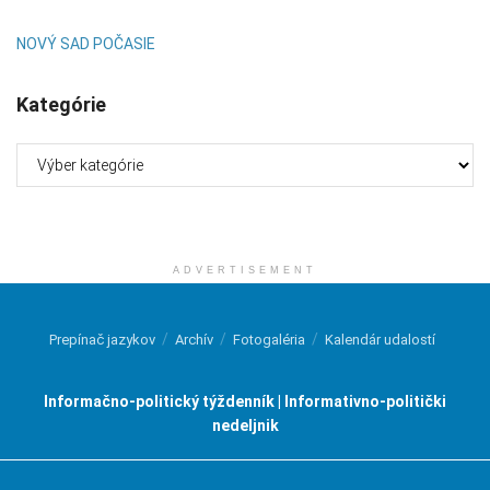
NOVÝ SAD POČASIE
Kategórie
Kategórie
ADVERTISEMENT
Prepínač jazykov
Archív
Fotogaléria
Kalendár udalostí
Informačno-politický týždenník | Informativno-politički
nedeljnik