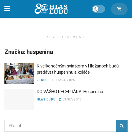
ADVERTISEMENT
Značka:
huspenina
K veľkonočným sviatkom v Hložanoch budú
predávať huspeninu a koláče
J. ČIEP
16/04/2025
DO VÁŠHO RECEPTÁRA: Huspenina
HLAS ĽUDU
03/07/2015