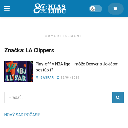
ADVERTISEMENT
Značka:
LA Clippers
Play-off v NBA lige – môže Denver s Jokićom
postúpiť?
M. GAŠPAR
25/04/2025
NOVÝ SAD POČASIE