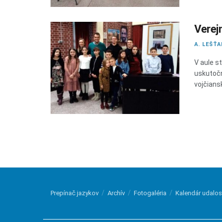
Verej
A. LEŠŤ
V aule s
uskutočni
vojčiansk
Prepínač jazykov
Archív
Fotogaléria
Kalendár udalos