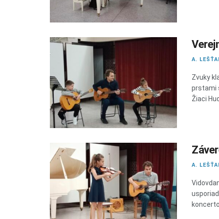
Verej
A. LEŠŤ
Zvuky kla
prstami s
Žiaci Hud
Záver
A. LEŠŤ
Vidovdan
usporiad
koncerto