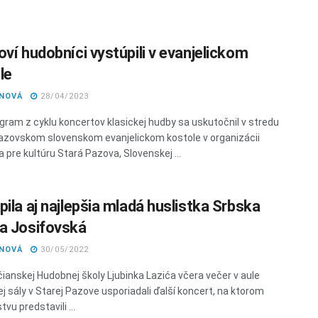
oví hudobníci vystúpili v evanjelickom
le
ANOVÁ
28/04/2023
ogram z cyklu koncertov klasickej hudby sa uskutočnil v stredu
azovskom slovenskom evanjelickom kostole v organizácii
 pre kultúru Stará Pazova, Slovenskej ...
pila aj najlepšia mladá huslistka Srbska
a Josifovská
ANOVÁ
30/05/2022
jčianskej Hudobnej školy Ljubinka Lazića včera večer v aule
ej sály v Starej Pazove usporiadali ďalší koncert, na ktorom
vu predstavili ...