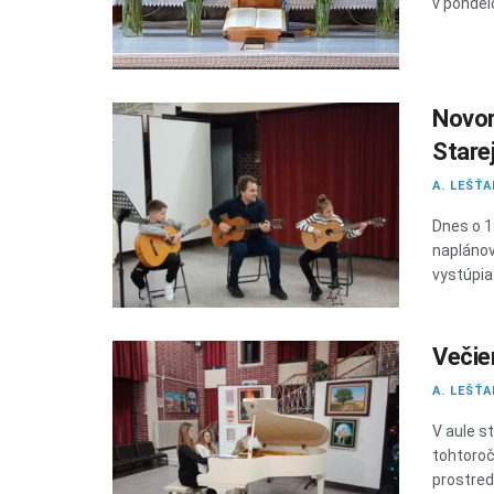
v pondelo
Novor
Stare
A. LEŠŤ
Dnes o 1
naplánov
vystúpia 
Večie
A. LEŠŤ
V aule s
tohtoroč
prostredí