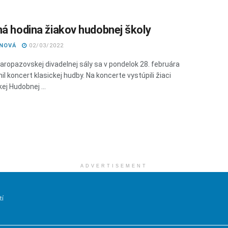
ná hodina žiakov hudobnej školy
ANOVÁ
02/03/2022
taropazovskej divadelnej sály sa v pondelok 28. februára
l koncert klasickej hudby. Na koncerte vystúpili žiaci
ej Hudobnej ...
ADVERTISEMENT
tí