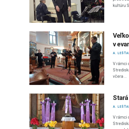
kultúru S
Veľko
v eva
A. LEŠŤ
V rámci 
Stredisk
včera ...
Stará
A. LEŠŤ
V rámci 
Stredisk