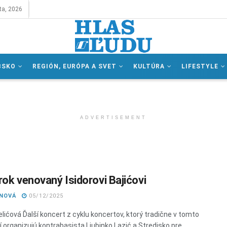
ta, 2026
BSKO
REGIÓN, EURÓPA A SVET
KULTÚRA
LIFESTYLE
ADVERTISEMENT
rok venovaný Isidorovi Bajićovi
ANOVÁ
05/12/2025
elićová Ďalší koncert z cyklu koncertov, ktorý tradične v tomto
í organizujú kontrabasista Ljubinko Lazić a Stredisko pre