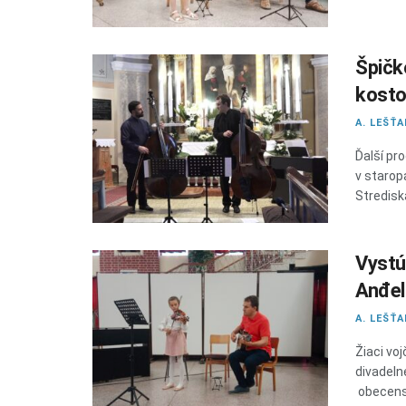
Špičk
kosto
A. LEŠŤ
Ďalší pr
v starop
Strediska
Vystú
Anđel
A. LEŠŤ
Žiaci vo
divadeln
obecenst