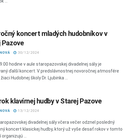
k ...
očný koncert mladých hudobníkov v
j Pazove
ANOVÁ
30/12/2024
9.00 hodine v aule staropazovskej divadelnej sály je
aný ďalší koncert. V predslávnostnej novoročnej atmosfére
žiaci Hudobnej školy Dr. Ljubinka ...
rok klavírnej hudby v Starej Pazove
ANOVÁ
13/12/2024
taropazovskej divadelnej sály včera večer odznel posledný
ný koncert klasickej hudby, ktorý už vyše desať rokov v tomto
 organizujú ...