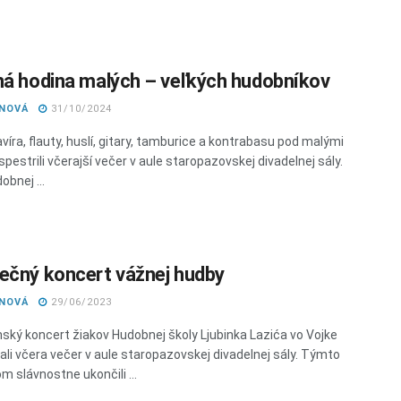
ná hodina malých – veľkých hudobníkov
ANOVÁ
31/10/2024
víra, flauty, huslí, gitary, tamburice a kontrabasu pod malými
pestrili včerajší večer v aule staropazovskej divadelnej sály.
obnej ...
ečný koncert vážnej hudby
ANOVÁ
29/06/2023
ský koncert žiakov Hudobnej školy Ljubinka Lazića vo Vojke
ali včera večer v aule staropazovskej divadelnej sály. Týmto
m slávnostne ukončili ...