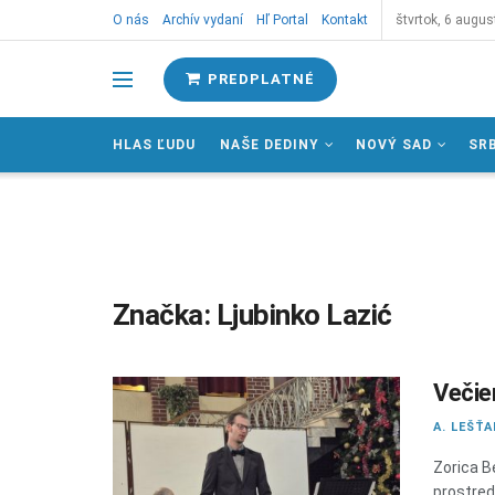
O nás
Archív vydaní
Hľ Portal
Kontakt
štvrtok, 6 augus
PREDPLATNÉ
HLAS ĽUDU
NAŠE DEDINY
NOVÝ SAD
SR
Značka:
Ljubinko Lazić
Večie
A. LEŠŤ
Zorica B
prostred