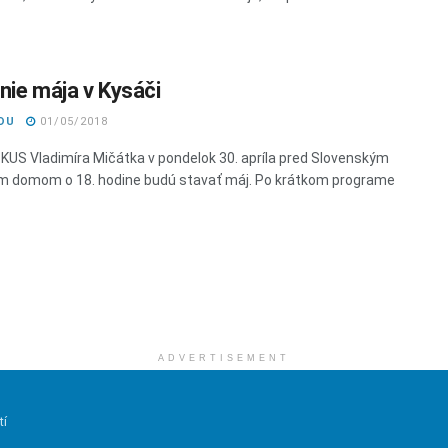
nie mája v Kysáči
DU
01/05/2018
 KUS Vladimíra Mičátka v pondelok 30. apríla pred Slovenským
m domom o 18. hodine budú stavať máj. Po krátkom programe
ADVERTISEMENT
tí