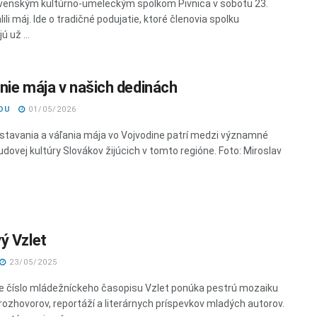
venským kultúrno-umeleckým spolkom Pivnica v sobotu 23.
ili máj. Ide o tradičné podujatie, ktoré členovia spolku
ú už ...
nie mája v našich dedinách
DU
01/05/2026
 stavania a váľania mája vo Vojvodine patrí medzi významné
udovej kultúry Slovákov žijúcich v tomto regióne. Foto: Miroslav
ý Vzlet
23/05/2025
e číslo mládežníckeho časopisu Vzlet ponúka pestrú mozaiku
 rozhovorov, reportáží a literárnych príspevkov mladých autorov.