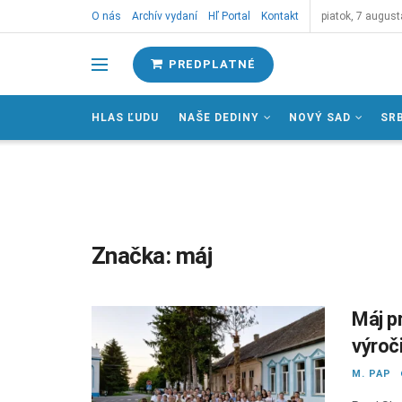
O nás
Archív vydaní
Hľ Portal
Kontakt
piatok, 7 august
PREDPLATNÉ
HLAS ĽUDU
NAŠE DEDINY
NOVÝ SAD
SR
Značka:
máj
Máj p
výroč
M. PAP