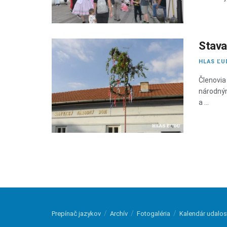
Stava
HLAS ĽU
Členovia
národný
a ...
Prepínač jazykov
Archív
Fotogaléria
Kalendár udalos