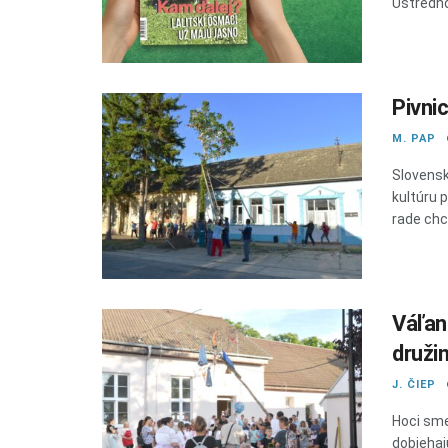
Ústredno
Pivnic
M. PAP
Slovensk
kultúru 
rade chcú
Váľan
druži
J. ČIEP
Hoci sme
dobiehajú