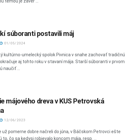
u témou je záver ...
kí súboranti postavili máj
01/05/2024
ý kultúrno-umelecký spolok Pivnica v snahe zachovať tradičnú
pokračuje aj tohto roku v stavaní mája. Starší súboranti v prvom
 naučiť ...
ie májového dreva v KUS Petrovská
na
12/06/2023
 už pomerne dobre načreli do júna, v Báčskom Petrovci ešte
 to, čo sa kedysi robievalo koncom mája, resp. ...