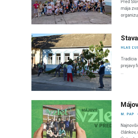
Pred Slo
mája zval
organizuj
Stava
HLAS ĽU
Tradícia
prejavy ľ
...
Májov
M. PAP
Najnovši
článkov,