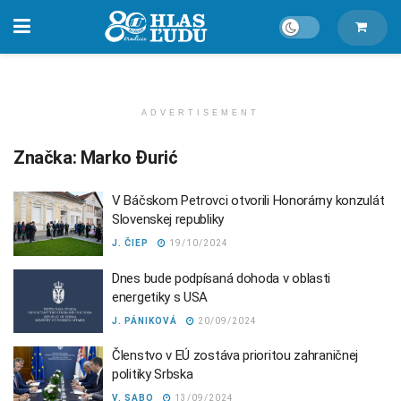
ADVERTISEMENT
Značka:
Marko Đurić
V Báčskom Petrovci otvorili Honorárny konzulát
Slovenskej republiky
J. ČIEP
19/10/2024
Dnes bude podpísaná dohoda v oblasti
energetiky s USA
J. PÁNIKOVÁ
20/09/2024
Členstvo v EÚ zostáva prioritou zahraničnej
politiky Srbska
V. SABO
13/09/2024