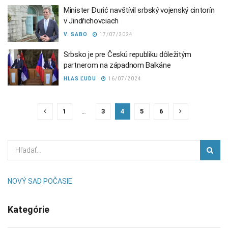
Minister Đurić navštívil srbský vojenský cintorín
v Jindřichovciach
V. SABO
17/07/2024
Srbsko je pre Českú republiku dôležitým
partnerom na západnom Balkáne
HLAS ĽUDU
16/07/2024
1
…
3
4
5
6
NOVÝ SAD POČASIE
Kategórie