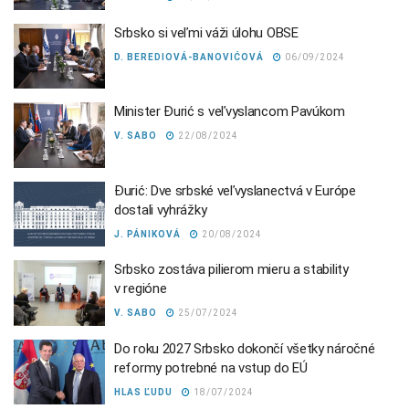
Srbsko si veľmi váži úlohu OBSE
D. BEREDIOVÁ-BANOVIĆOVÁ
06/09/2024
Minister Đurić s veľvyslancom Pavúkom
V. SABO
22/08/2024
Đurić: Dve srbské veľvyslanectvá v Európe
dostali vyhrážky
J. PÁNIKOVÁ
20/08/2024
Srbsko zostáva pilierom mieru a stability
v regióne
V. SABO
25/07/2024
Do roku 2027 Srbsko dokončí všetky náročné
reformy potrebné na vstup do EÚ
HLAS ĽUDU
18/07/2024