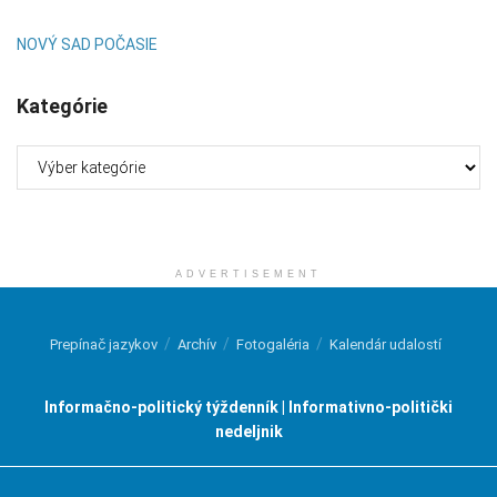
NOVÝ SAD POČASIE
Kategórie
Kategórie
ADVERTISEMENT
Prepínač jazykov
Archív
Fotogaléria
Kalendár udalostí
Informačno-politický týždenník | Informativno-politički
nedeljnik