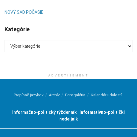
NOVÝ SAD POČASIE
Kategórie
Kategórie
ADVERTISEMENT
Prepínač jazykov
Archív
Fotogaléria
Kalendár udalostí
Informačno-politický týždenník | Informativno-politički
nedeljnik