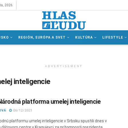
ta, 2026
BSKO
REGIÓN, EURÓPA A SVET
KULTÚRA
LIFESTYLE
ADVERTISEMENT
lej inteligencie
Národná platforma umelej inteligencie
OVÁ
06/12/2021
odnú platformu umelej inteligencie v Srbsku spustili dnes v
dátovom centre v Kragujevci za prítomnosti prezidenta