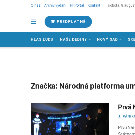
O nás
Archív vydaní
Hľ Portal
Kontakt
sobota, 8 augus
PREDPLATNÉ
HLAS ĽUDU
NAŠE DEDINY
NOVÝ SAD
SR
Značka:
Národná platforma ume
Prvá 
J. PÁNIK
Prvú Nár
Štátnom 