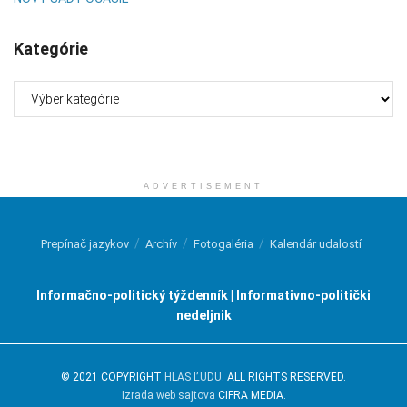
Kategórie
Kategórie
ADVERTISEMENT
Prepínač jazykov
Archív
Fotogaléria
Kalendár udalostí
Informačno-politický týždenník | Informativno-politički
nedeljnik
© 2021 COPYRIGHT
HLAS ĽUDU
. ALL RIGHTS RESERVED.
Izrada web sajtova
CIFRA MEDIA.