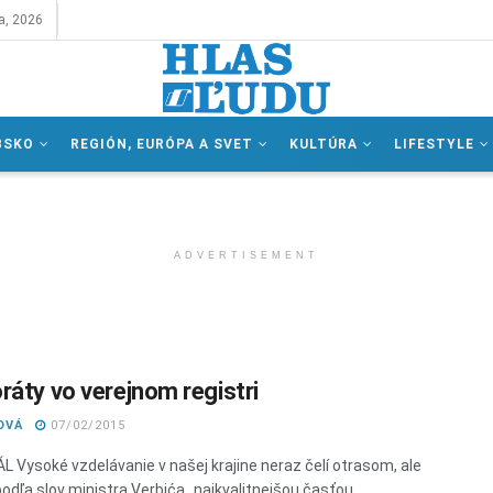
a, 2026
BSKO
REGIÓN, EURÓPA A SVET
KULTÚRA
LIFESTYLE
ADVERTISEMENT
ráty vo verejnom registri
OVÁ
07/02/2015
L Vysoké vzdelávanie v našej krajine neraz čelí otrasom, ale
 podľa slov ministra Verbića „najkvalitnejšou časťou