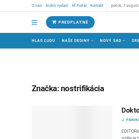
O nás
Archív vydaní
Hľ Portal
Kontakt
piatok, 7 august
PREDPLATNÉ
HLAS ĽUDU
NAŠE DEDINY
NOVÝ SAD
SR
Značka:
nostrifikácia
Dokto
J. PÁNIK
EDITORIÁ
stále je