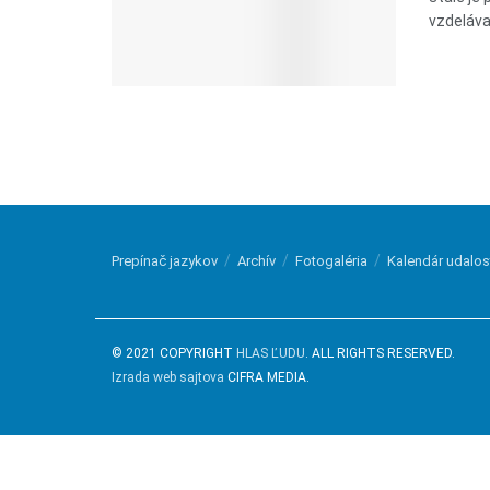
vzdeláva
Prepínač jazykov
Archív
Fotogaléria
Kalendár udalos
© 2021 COPYRIGHT
HLAS ĽUDU
. ALL RIGHTS RESERVED.
Izrada web sajtova
CIFRA MEDIA.