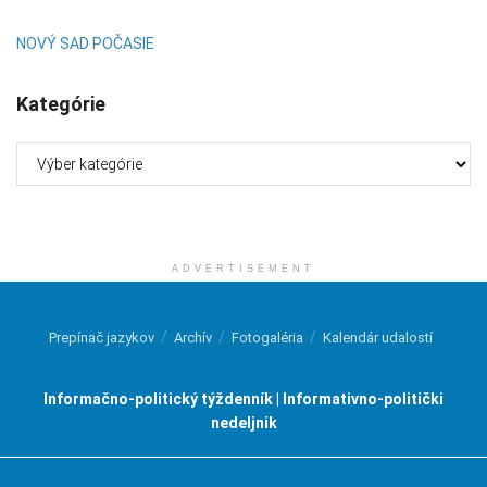
NOVÝ SAD POČASIE
Kategórie
Kategórie
ADVERTISEMENT
Prepínač jazykov
Archív
Fotogaléria
Kalendár udalostí
Informačno-politický týždenník | Informativno-politički
nedeljnik