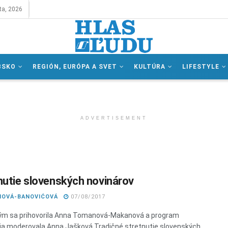
ta, 2026
BSKO
REGIÓN, EURÓPA A SVET
KULTÚRA
LIFESTYLE
ADVERTISEMENT
nutie slovenských novinárov
DIOVÁ-BANOVIĆOVÁ
07/08/2017
ým sa prihovorila Anna Tomanová-Makanová a program
ia moderovala Anna Jašková Tradičné stretnutie slovenských