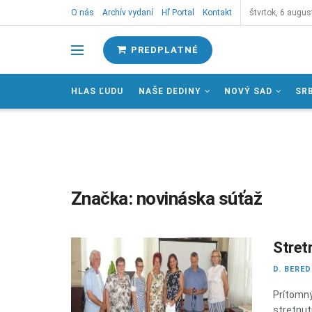
O nás
Archív vydaní
Hľ Portal
Kontakt
štvrtok, 6 augus
PREDPLATNÉ
HLAS ĽUDU
NAŠE DEDINY
NOVÝ SAD
SR
Značka:
novináska súťaž
Stret
D. BERE
Prítomn
stretnut