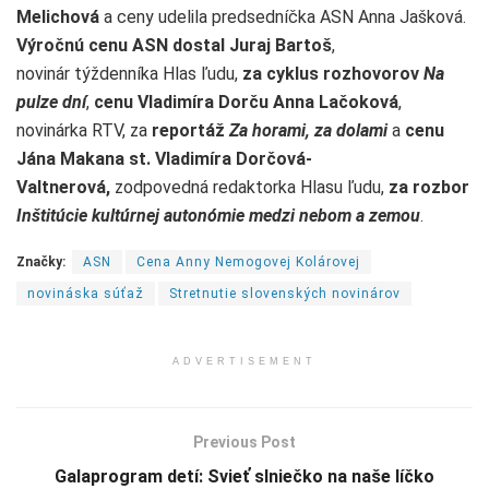
Melichová
a ceny udelila predsedníčka ASN Anna Jašková.
Výročnú cenu ASN dostal Juraj Bartoš
,
novinár týždenníka Hlas ľudu,
za cyklus rozhovorov
Na
pulze dní
,
cenu Vladimíra Dorču Anna Lačoková
,
novinárka RTV, za
reportáž
Za horami, za dolami
a
cenu
Jána Makana st. Vladimíra Dorčová-
Valtnerová,
zodpovedná redaktorka Hlasu ľudu,
za rozbor
Inštitúcie kultúrnej autonómie medzi nebom a zemo
u
.
Značky:
ASN
Cena Anny Nemogovej Kolárovej
novináska súťaž
Stretnutie slovenských novinárov
ADVERTISEMENT
Previous Post
Galaprogram detí: Svieť slniečko na naše líčko