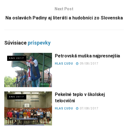
Next Post
Na oslavách Padiny aj literáti a hudobníci zo Slovenska
Súvisiace
príspevky
Petrovská muška najpresnejšia
SNS 2017
HLAS ĽUDU
09/08/2017
Pekelné teplo v školskej
SNS 2017
telocvični
HLAS ĽUDU
07/08/2017