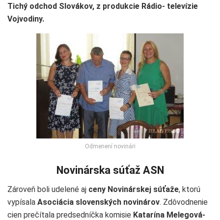
Tichý odchod Slovákov, z produkcie Rádio- televízie
Vojvodiny.
Odmenení novinári
Novinárska súťaž ASN
Zároveň boli udelené aj
ceny Novinárskej súťaže
, ktorú
vypísala
Asociácia slovenských novinárov
. Zdôvodnenie
cien prečítala predsedníčka komisie
Katarína Melegová-