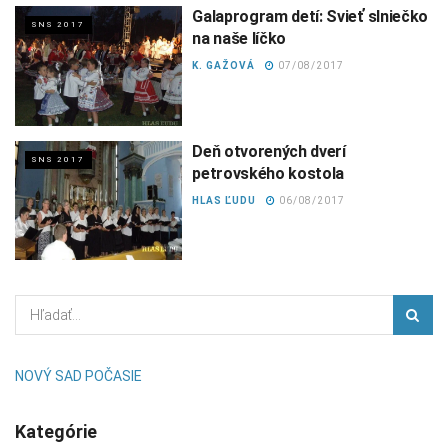
Galaprogram detí: Svieť slniečko
SNS 2017
na naše líčko
K. GAŽOVÁ
07/08/2017
Deň otvorených dverí
SNS 2017
petrovského kostola
HLAS ĽUDU
06/08/2017
NOVÝ SAD POČASIE
Kategórie