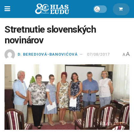
Stretnutie slovenských
novinárov
A
D. BEREDIOVÁ-BANOVIĆOVÁ
07/08/2017
A