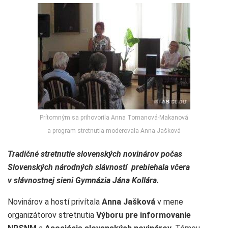
Prítomným sa prihovorila Anna Tomanová-Makanová
a program stretnutia moderovala Anna Jašková
Tradičné stretnutie slovenských novinárov počas
Slovenských národných slávností prebiehala včera
v slávnostnej sieni Gymnázia Jána Kollára.
Novinárov a hostí privítala
Anna Jašková
v mene
organizátorov stretnutia
Výboru pre informovanie