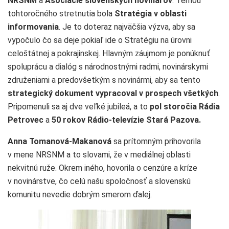
NRSNM
a
Asociácie slovenských novinárov
. Témou
tohtoročného stretnutia bola
Stratégia v oblasti
informovania
. Je to doteraz najväčšia výzva, aby sa
vypočulo čo sa deje pokiaľ ide o Stratégiu na úrovni
celoštátnej a pokrajinskej. Hlavným záujmom je ponúknuť
spoluprácu a dialóg s národnostnými radmi, novinárskymi
združeniami a predovšetkým s novinármi, aby sa tento
strategický dokument vypracoval v prospech všetkých
.
Pripomenuli sa aj dve veľké jubileá, a to
pol storočia Rádia
Petrovec
a
50 rokov Rádio-televízie Stará Pazova.
Anna Tomanová-Makanová
sa prítomným prihovorila
v mene NRSNM a to slovami, že v mediálnej oblasti
nekvitnú ruže. Okrem iného, hovorila o cenzúre a kríze
v novinárstve, čo celú našu spoločnosť a slovenskú
komunitu nevedie dobrým smerom ďalej.