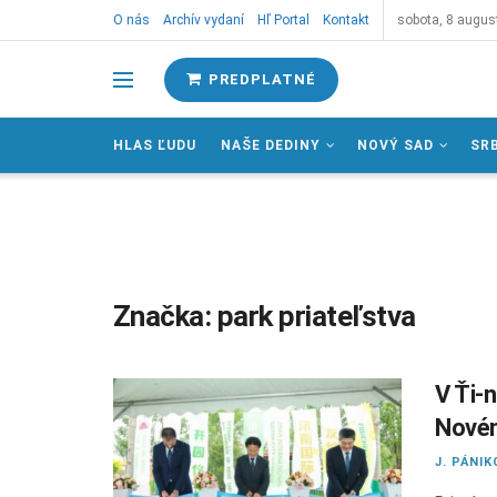
O nás
Archív vydaní
Hľ Portal
Kontakt
sobota, 8 augus
PREDPLATNÉ
HLAS ĽUDU
NAŠE DEDINY
NOVÝ SAD
SR
Značka:
park priateľstva
V Ťi-n
Nové
J. PÁNIK