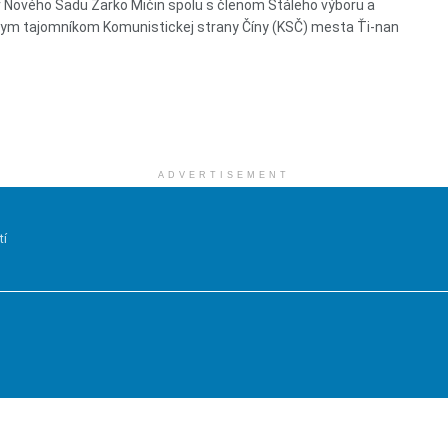
 Nového Sadu Žarko Mićin spolu s členom Stáleho výboru a
ym tajomníkom Komunistickej strany Číny (KSČ) mesta Ťi-nan
ADVERTISEMENT
tí