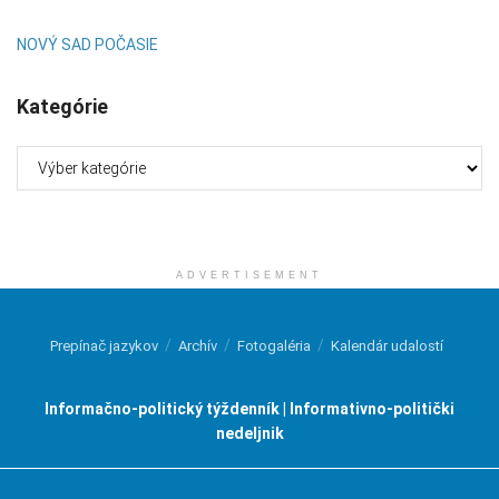
NOVÝ SAD POČASIE
Kategórie
Kategórie
ADVERTISEMENT
Prepínač jazykov
Archív
Fotogaléria
Kalendár udalostí
Informačno-politický týždenník | Informativno-politički
nedeljnik