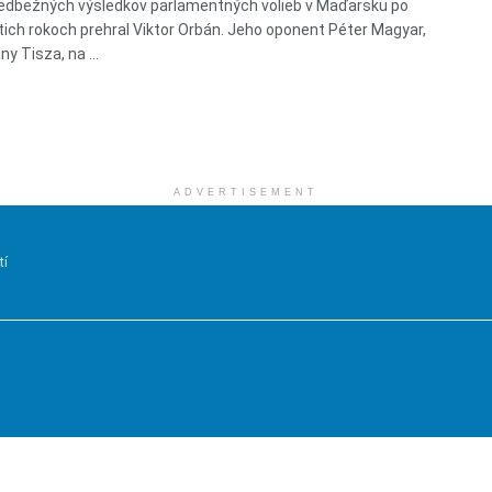
edbežných výsledkov parlamentných volieb v Maďarsku po
ich rokoch prehral Viktor Orbán. Jeho oponent Péter Magyar,
any Tisza, na ...
ADVERTISEMENT
tí