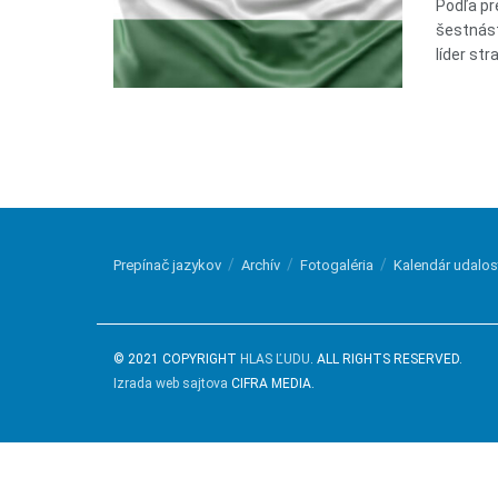
Podľa pr
šestnást
líder str
Prepínač jazykov
Archív
Fotogaléria
Kalendár udalos
© 2021 COPYRIGHT
HLAS ĽUDU
. ALL RIGHTS RESERVED.
Izrada web sajtova
CIFRA MEDIA.