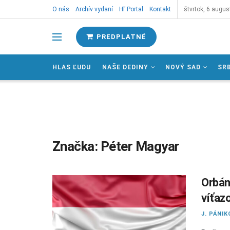
O nás
Archív vydaní
Hľ Portal
Kontakt
štvrtok, 6 augus
PREDPLATNÉ
HLAS ĽUDU
NAŠE DEDINY
NOVÝ SAD
SR
Značka:
Péter Magyar
Orbán
víťaz
J. PÁNIK