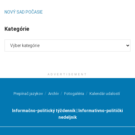
NOVÝ SAD POČASIE
Kategórie
Kategórie
ADVERTISEMENT
Prepínač jazykov
Archív
Fotogaléria
Kalendár udalostí
Informačno-politický týždenník | Informativno-politički
nedeljnik