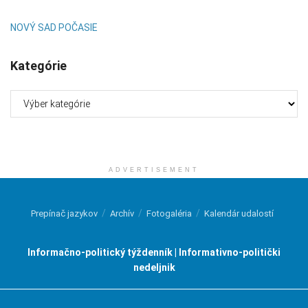
NOVÝ SAD POČASIE
Kategórie
Kategórie
ADVERTISEMENT
Prepínač jazykov
Archív
Fotogaléria
Kalendár udalostí
Informačno-politický týždenník | Informativno-politički
nedeljnik