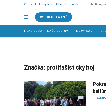
O nás
Archív vydaní
Hľ Portal
Kontakt
sobota, 8 augus
PREDPLATNÉ
HLAS ĽUDU
NAŠE DEDINY
NOVÝ SAD
SR
Značka:
protifašistický boj
Pokra
kultú
J. PÁNIK