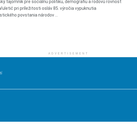
ský tajomník pre sociálnu politiku, demografiu a rodovú rovnosť
uletić pri príležitosti osláv 85. výročia vypuknutia
istického povstania národov ...
ADVERTISEMENT
tí