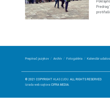
Pokrajin
Predrag V
protifaš
Prepínač jazykov
Archív
Fotogaléria
Kalendár udalos
© 2021 COPYRIGHT
HLAS ĽUDU
. ALL RIGHTS RESERVED.
Izrada web sajtova
CIFRA MEDIA.