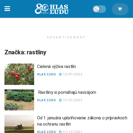
ADVERTISEMENT
Značka:
rastliny
Cielená výživa rastlín
HLAS ĽUDU
12/07/2022
Rastliny si pomáhajú navzájom
HLAS ĽUDU
13/01/2022
Od 1. januára uplatňovanie zákona o prípravkoch
na ochranu rastlín
HLAS ĽUDU
21/12/2021