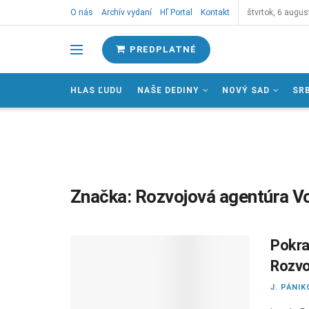
O nás
Archív vydaní
Hľ Portal
Kontakt
štvrtok, 6 augus
PREDPLATNÉ
HLAS ĽUDU
NAŠE DEDINY
NOVÝ SAD
SR
Značka:
Rozvojová agentúra V
Pokraj
Rozvo
J. PÁNIK