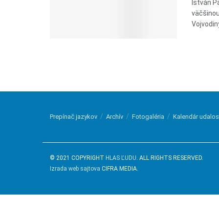
István P
väčšinou
Vojvodin
Prepínač jazykov
Archív
Fotogaléria
Kalendár udalos
© 2021 COPYRIGHT
HLAS ĽUDU
. ALL RIGHTS RESERVED.
Izrada web sajtova
CIFRA MEDIA.