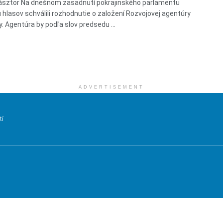
ásztor Na dnešnom zasadnutí pokrajinského parlamentu
 hlasov schválili rozhodnutie o založení Rozvojovej agentúry
y. Agentúra by podľa slov predsedu ...
ADVERTISEMENT
tí