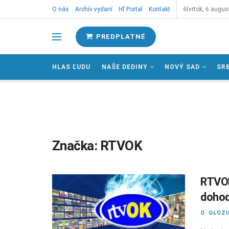
O nás
Archív vydaní
Hľ Portal
Kontakt
štvrtok, 6 augus
PREDPLATNÉ
HLAS ĽUDU
NAŠE DEDINY
NOVÝ SAD
SR
Značka:
RTVOK
RTVOK
dohod
O. GLÓZ