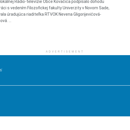
lokálnej Rádio-televízie Obce Kovačica podpísalo dohodu
ráci s vedením Filozofickej fakulty Univerzity v Novom Sade,
ala úradujúca riaditeľka RTVOK Nevena Gligorijevićová-
vá. ...
ADVERTISEMENT
tí