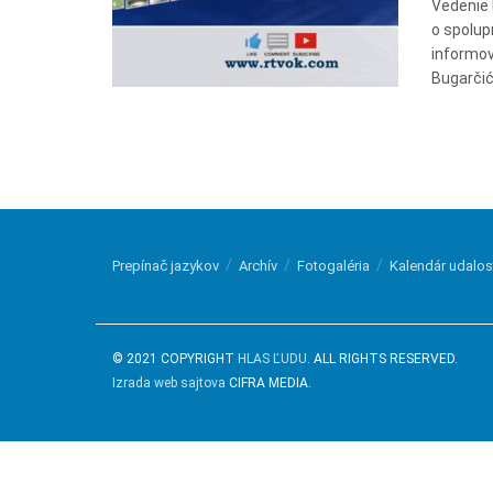
Vedenie 
o spolup
informov
Bugarčićo
Prepínač jazykov
Archív
Fotogaléria
Kalendár udalos
© 2021 COPYRIGHT
HLAS ĽUDU
. ALL RIGHTS RESERVED.
Izrada web sajtova
CIFRA MEDIA.