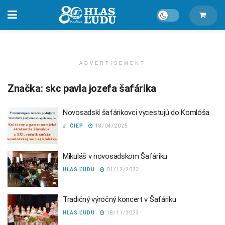
ADVERTISEMENT
Značka:
skc pavla jozefa šafárika
Novosadskí šafárikovci vycestujú do Komlóša
J. ČIEP
18/04/2025
Mikuláš v novosadskom Šafáriku
HLAS ĽUDU
01/12/2023
Tradičný výročný koncert v Šafáriku
HLAS ĽUDU
18/11/2023