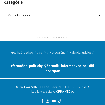
Kategórie
Kategórie
ADVERTISEMENT
Prepínač jazykov
Archív
Fotogaléria
Kalendár udalostí
Informačno-politický týždenník | Informativno-politički
nedeljnik
© 2021 COPYRIGHT
HLAS ĽUDU
. ALL RIGHTS RESERVED.
Izrada web sajtova
CIFRA MEDIA.